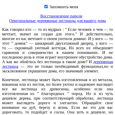
Запомнить меня
Восстановление пароля
Оригинальные деревянные лестницы для вашего дома
Как говорил кто — то из мудрых : ” Если человек о чем — то
мечтает, значит он создан для этого.” И действительно,
многие из нас мечтают о своем уютном домике. И у кого — то
этот ” домик” — шикарный двухэтажный дворец, у кого —
то — скромный уютный коттедж. Но всех их объединяет
гармония и совершенство в нашем понимании. И не
последнюю роль в этом играет внутреннее обустройство дома.
А как же обойтись без лестницы в таком доме? И
деревянная
лестница
— это не только необходимый функционал,но и
эксклюзивное украшение дома, его значимый элемент.
Конечное, лестница может быть изготовленная и из металла,
кованная или из листов, но более уютно и надежнее выглядит
все же лестница из древесины, особенно если она
изготовленная из ” благородных ” пород. Но и из чуть
дешевле дерева, при соответствующей обработке, лестница
может выглядеть дорого и элегантно. Обращайте свое
внимание на дуб, березу и ясень. Если же это для вас
дороговато, то подойдет и сосна. Она хоть и дешевле, но