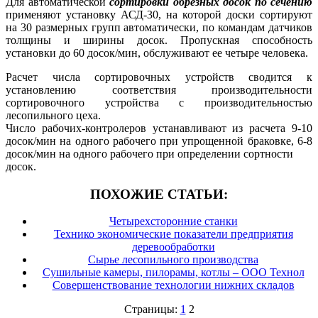
Для автоматической
сортировки обрезных досок по сечению
применяют установку АСД-30, на которой доски сортируют
на 30 размерных групп автоматически, по командам датчиков
толщины и ширины досок. Пропускная способность
установки до 60 досок/мин, обслуживают ее четыре человека.
Расчет числа сортировочных устройств сводится к
установлению соответствия производительности
сортировочного устройства с производительностью
лесопильного цеха.
Число рабочих-контролеров устанавливают из расчета 9-10
досок/мин на одного рабочего при упрощенной браковке, 6-8
досок/мин на одного рабочего при определении сортности
досок.
ПОХОЖИЕ СТАТЬИ:
Четырехсторонние станки
Технико экономические показатели предприятия
деревообработки
Сырье лесопильного производства
Сушильные камеры, пилорамы, котлы – ООО Технол
Совершенствование технологии нижних складов
Страницы:
1
2