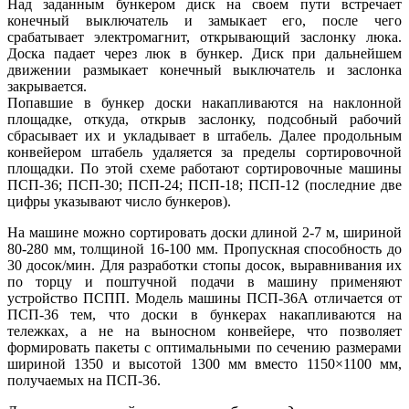
Над заданным бункером диск на своем пути встречает
конечный выключатель и замыкает его, после чего
срабатывает электромагнит, открывающий заслонку люка.
Доска падает через люк в бункер. Диск при дальнейшем
движении размыкает конечный выключатель и заслонка
закрывается.
Попавшие в бункер доски накапливаются на наклонной
площадке, откуда, открыв заслонку, подсобный рабочий
сбрасывает их и укладывает в штабель. Далее продольным
конвейером штабель удаляется за пределы сортировочной
площадки. По этой схеме работают сортировочные машины
ПСП-36; ПСП-30; ПСП-24; ПСП-18; ПСП-12 (последние две
цифры указывают число бункеров).
На машине можно сортировать доски длиной 2-7 м, шириной
80-280 мм, толщиной 16-100 мм. Пропускная способность до
30 досок/мин. Для разработки стопы досок, выравнивания их
по торцу и поштучной подачи в машину применяют
устройство ПСПП. Модель машины ПСП-36А отличается от
ПСП-36 тем, что доски в бункерах накапливаются на
тележках, а не на выносном конвейере, что позволяет
формировать пакеты с оптимальными по сечению размерами
шириной 1350 и высотой 1300 мм вместо 1150×1100 мм,
получаемых на ПСП-36.