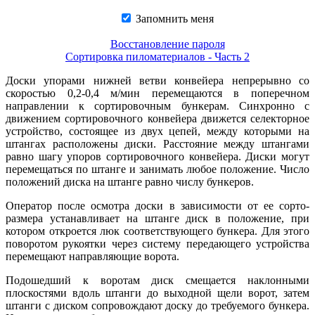
Запомнить меня
Восстановление пароля
Сортировка пиломатериалов - Часть 2
Доски упорами нижней ветви конвейера непрерывно со
скоростью 0,2-0,4 м/мин перемещаются в поперечном
направлении к сортировочным бункерам. Синхронно с
движением сортировочного конвейера движется селекторное
устройство, состоящее из двух цепей, между которыми на
штангах расположены диски. Расстояние между штангами
равно шагу упоров сортировочного конвейера. Диски могут
перемещаться по штанге и занимать любое положение. Число
положений диска на штанге равно числу бункеров.
Оператор после осмотра доски в зависимости от ее сорто-
размера устанавливает на штанге диск в положение, при
котором откроется люк соответствующего бункера. Для этого
поворотом рукоятки через систему передающего устройства
перемещают направляющие ворота.
Подошедший к воротам диск смещается наклонными
плоскостями вдоль штанги до выходной щели ворот, затем
штанги с диском сопровождают доску до требуемого бункера.