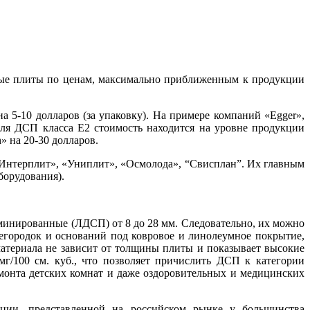
ечные плиты по ценам, максимально приближенным к продукции
 5-10 долларов (за упаковку). На примере компаний «Egger»,
 для ДСП класса Е2 стоимость находится на уровне продукции
 на 20-30 долларов.
Интерплит», «Униплит», «Осмолода», “Свисплан”. Их главным
борудования).
минированные (ЛДСП) от 8 до 28 мм. Следовательно, их можно
регородок и оснований под ковровое и линолеумное покрытие,
материала не зависит от толщины плиты и показывает высокие
мг/100 см. куб., что позволяет причислить ДСП к категории
емонта детских комнат и даже оздоровительных и медицинских
кции, представленной на российском рынке у большинства