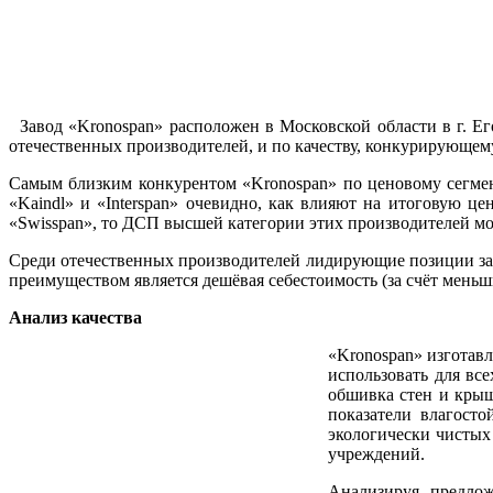
Завод «Kronospan» расположен в Московской области в г. Е
отечественных производителей, и по качеству, конкурирующе
Самым близким конкурентом «Kronospan» по ценовому сегмент
«Kaindl» и «Interspan» очевидно, как влияют на итоговую ц
«Swisspan», то ДСП высшей категории этих производителей мо
Среди отечественных производителей лидирующие позиции за
преимуществом является дешёвая себестоимость (за счёт меньш
Анализ качества
«Kronospan» изготав
использовать для вс
обшивка стен и крыш
показатели влагосто
экологически чистых
учреждений.
Анализируя предлож