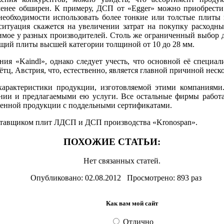
енее обширен. К примеру, ДСП от «Egger» можно приобрести 
еобходимости использовать более тонкие или толстые плиты 
 ситуация скажется на увеличении затрат на покупку расходн
димое у разных производителей. Столь же ограниченный выбор 
гающий плиты высшей категории толщиной от 10 до 28 мм.
ия «Kaindl», однако следует учесть, что основной её специал
ц, Австрия, что, естественно, является главной причиной неск
арактеристики продукции, изготовляемой этими компаниями. Т
нии и предлагаемыми ею услуги. Все остальные фирмы работаю
твенной продукции с поддельными сертификатами.
тавщиком плит ЛДСП и ДСП производства «Kronospan».
ПОХОЖИЕ СТАТЬИ:
Нет связанных статей.
Опубликовано: 02.08.2012 Просмотрено: 893 раз
Как вам мой сайт
Отлично