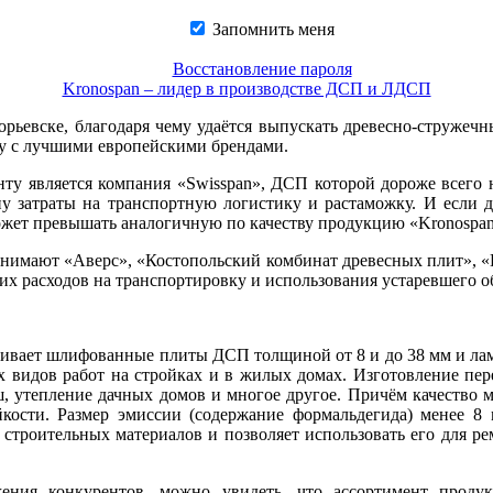
Запомнить меня
Восстановление пароля
Kronospan – лидер в производстве ДСП и ЛДСП
горьевске, благодаря чему удаётся выпускать древесно-струж
му с лучшими европейскими брендами.
у является компания «Swisspan», ДСП которой дороже всего на
ену затраты на транспортную логистику и растаможку. И если
жет превышать аналогичную по качеству продукцию «Kronospan»
нимают «Аверс», «Костопольский комбинат древесных плит», «
их расходов на транспортировку и использования устаревшего о
ливает шлифованные плиты ДСП толщиной от 8 и до 38 мм и ла
ех видов работ на стройках и в жилых домах. Изготовление пе
, утепление дачных домов и многое другое. Причём качество 
йкости. Размер эмиссии (содержание формальдегида) менее 8 
 строительных материалов и позволяет использовать его для р
ения конкурентов, можно увидеть, что ассортимент проду