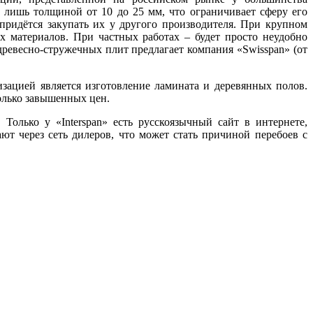
лишь толщиной от 10 до 25 мм, что ограничивает сферу его
придётся закупать их у другого производителя. При крупном
ых материалов. При частных работах – будет просто неудобно
древесно-стружечных плит предлагает компания «Swisspan» (от
изацией является изготовление ламината и деревянных полов.
олько завышенных цен.
олько у «Interspan» есть русскоязычный сайт в интернете,
т через сеть дилеров, что может стать причиной перебоев с