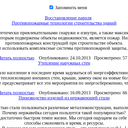
Запомнить меня
Восстановление пароля
Противопожарные технологии строительства зданий
етически привлекательными снаружи и изнутри, а также максим
оторым подвержены объекты недвижимости, является пожар. Ни
противопожарных конструкций при строительстве объекта.
использовать комплексные системы противопожарной защиты, к
Читать полностью
Опубликовано: 24.10.2013 Просмотрено: 57 
Утепление наружных стен
ило население в последнее время задуматься об энергоэффективн
я теплоизоляцию внешних стен, крыши, замену окон на новые бо
предусматривает все эти мероприятия по энергосбережению, что
Читать полностью
Опубликовано: 16.09.2013 Просмотрено: 66 
Производство изделий из нержавеющей стали
стью стали пользоваться различные металлоконструкции, выпол
Почему нержавейка сегодня пользуется такой популярностью?
в достаточно быстром темпе жизни. Мы сегодня ощущаем на себе
способы сэкономить и время, и ресурсы.