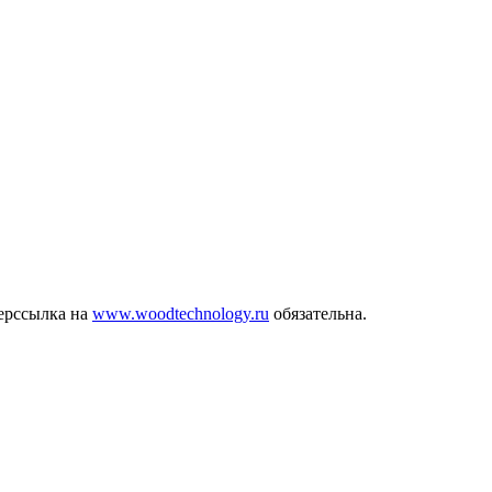
ерссылка на
www.woodtechnology.ru
обязательна.