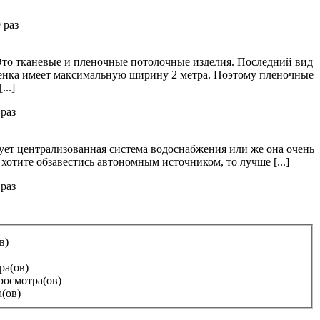
 раз
Это тканевые и пленочные потолочные изделия. Последний вид
ленка имеет максимальную ширину 2 метра. Поэтому пленочные
..]
раз
вует централизованная система водоснабжения или же она очень
 хотите обзавестись автономным источником, то лучше [...]
раз
в)
ра(ов)
росмотра(ов)
(ов)