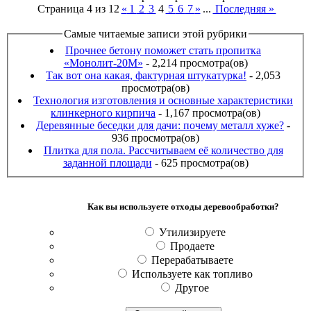
Страница 4 из 12
«
1
2
3
4
5
6
7
»
...
Последняя »
Самые читаемые записи этой рубрики
Прочнее бетону поможет стать пропитка
«Монолит-20М»
- 2,214 просмотра(ов)
Так вот она какая, фактурная штукатурка!
- 2,053
просмотра(ов)
Технология изготовления и основные характеристики
клинкерного кирпича
- 1,167 просмотра(ов)
Деревянные беседки для дачи: почему металл хуже?
-
936 просмотра(ов)
Плитка для пола. Рассчитываем её количество для
заданной площади
- 625 просмотра(ов)
Как вы используете отходы деревообработки?
Утилизируете
Продаете
Перерабатываете
Используете как топливо
Другое