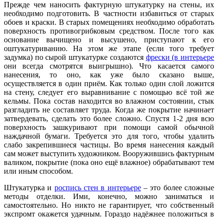
Прежде чем наносить фактурную штукатурку на стены, их
необходимо подготовить. В частности избавиться от старых
обоев и краски. В старых помещениях необходимо обработать
поверхность противогрибковым средством. После того как
основание вычищено и высушено, приступают к его
оштукатуриванию. На этом же этапе (если того требует
задумка) по сырой штукатурке создаются
фрески (в интерьере
они всегда смотрятся выигрышно). Что касается самого
нанесения, то оно, как уже было сказано выше,
осуществляется в один приём. Как только один слой ложится
на стену, следует его выравнивание с помощью всё той же
кельмы. Пока состав находится во влажном состоянии, стык
разгладить не составляет труда. Когда же покрытие начинает
затвердевать, сделать это более сложно. Спустя 1-2 дня всю
поверхность зашкуривают при помощи самой обычной
наждачной бумаги. Требуется это для того, чтобы удалить
слабо закрепившиеся частицы. Во время нанесения каждый
сам может выступить художником. Вооружившись фактурным
валиком, покрытие (пока оно ещё влажное) обрабатывают тем
или иным способом.
Штукатурка и
роспись стен в интерьере
– это более сложные
методы отделки. Ими, конечно, можно заниматься и
самостоятельно. Но никто не гарантирует, что собственный
экспромт окажется удачным. Гораздо надёжнее положиться в