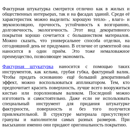
Фактурная штукатурка смотрится отлично как в жилых и
общественных интерьерах, так и на фасадах зданий. Среди её
характеристик можно выделить: хорошую тепло- , влаго- и
звукоизоляцию, прочность, устойчивость к возгоранию,
долговечность, экологичность. Этот вид декоративного
покрытия хорошо сочетается с большинством материалов.
Можно сказать, что универсальнее способа отделки, на
сегодняшний день не придумано. В отличие от цементной она
наносится в один приём. Это тоже немаловажное
преимущество, позволяющее экономить.
Фактурная штукатурка
наносится с помощью таких
инструментов, как кельма, грубая губка, фактурный валик.
Чтобы придать основанию ещё больший декоративный
эффект, можно воспользоваться аппликатором. Тем, кто
предпочитает красить поверхность, лучше всего вооружиться
кистью или поролоновым валиком. Последний можно
изготовить и самостоятельно. Даже если не использовать
специальный инструмент для придания штукатурке
фактурности, поверхность и без того получится
привлекательной. В структуре материала присутствуют
гранулы и наполнители самых разных размеров. При
высыхании именно они придают оригинальность покрытию.