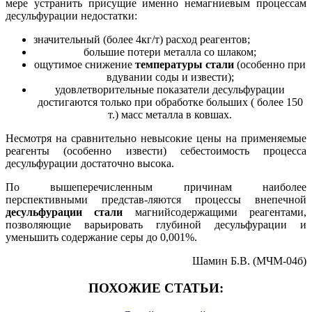
мере устранить присущие именно немагниевым процессам
десульфурации недостатки:
значительный (более 4кг/т) расход реагентов;
большие потери металла со шлаком;
ощутимое снижение
температуры стали
(особенно при
вдувании соды и извести);
удовлетворительные показатели десульфурации
достигаются только при обработке больших ( более 150
т.) масс металла в ковшах.
Несмотря на сравнительно невысокие цены на применяемые
реагенты (особенно извести) себестоимость процесса
десульфурации достаточно высока.
По вышеперечисленным причинам наиболее
перспективными представ-ляются процессы внепечной
десульфурации стали
магнийсодержащими реагентами,
позволяющие варьировать глубиной десульфурации и
уменьшить содержание серы до 0,001%.
Шамин Б.В. (МЧМ-04б)
ПОХОЖИЕ СТАТЬИ: