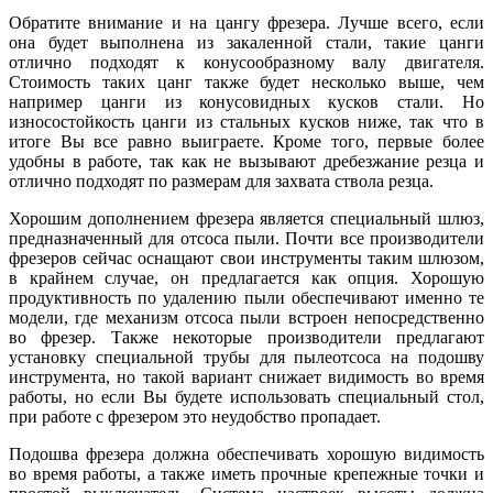
Обратите внимание и на цангу фрезера. Лучше всего, если
она будет выполнена из закаленной стали, такие цанги
отлично подходят к конусообразному валу двигателя.
Стоимость таких цанг также будет несколько выше, чем
например цанги из конусовидных кусков стали. Но
износостойкость цанги из стальных кусков ниже, так что в
итоге Вы все равно выиграете. Кроме того, первые более
удобны в работе, так как не вызывают дребезжание резца и
отлично подходят по размерам для захвата ствола резца.
Хорошим дополнением фрезера является специальный шлюз,
предназначенный для отсоса пыли. Почти все производители
фрезеров сейчас оснащают свои инструменты таким шлюзом,
в крайнем случае, он предлагается как опция. Хорошую
продуктивность по удалению пыли обеспечивают именно те
модели, где механизм отсоса пыли встроен непосредственно
во фрезер. Также некоторые производители предлагают
установку специальной трубы для пылеотсоса на подошву
инструмента, но такой вариант снижает видимость во время
работы, но если Вы будете использовать специальный стол,
при работе с фрезером это неудобство пропадает.
Подошва фрезера должна обеспечивать хорошую видимость
во время работы, а также иметь прочные крепежные точки и