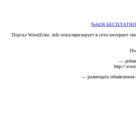
№6436 БЕСПЛАТНОЕ р
Портал WoodZone. info популяризирует в сети интернет с
По
— добави
http:// woo
— размещать объявления в