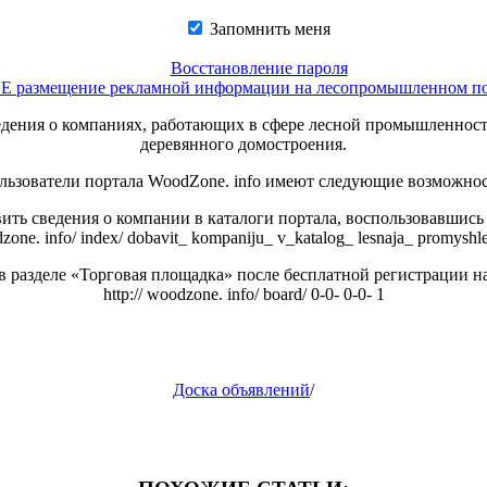
Запомнить меня
Восстановление пароля
азмещение рекламной информации на лесопромышленном пор
ведения о компаниях, работающих в сфере лесной промышленнос
деревянного домостроения.
льзователи портала WoodZone. info имеют следующие возможнос
ть сведения о компании в каталоги портала, воспользовавшись
dzone. info/ index/ dobavit_ kompaniju_ v_katalog_ lesnaja_ promyshl
 разделе «Торговая площадка» после бесплатной регистрации на
http:// woodzone. info/ board/ 0-0- 0-0- 1
Доска объявлений
/