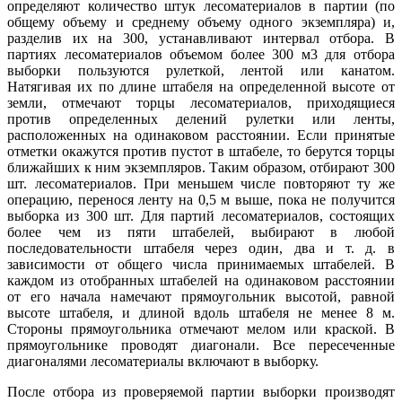
определяют количество штук лесоматериалов в партии (по
общему объему и среднему объему одного экземпляра) и,
разделив их на 300, устанавливают интервал отбора. В
партиях лесоматериалов объемом более 300 м3 для отбора
выборки пользуются рулеткой, лентой или канатом.
Натягивая их по длине штабеля на определенной высоте от
земли, отмечают торцы лесоматериалов, приходящиеся
против определенных делений рулетки или ленты,
расположенных на одинаковом расстоянии. Если принятые
отметки окажутся против пустот в штабеле, то берутся торцы
ближайших к ним экземпляров. Таким образом, отбирают 300
шт. лесоматериалов. При меньшем числе повторяют ту же
операцию, перенося ленту на 0,5 м выше, пока не получится
выборка из 300 шт. Для партий лесоматериалов, состоящих
более чем из пяти штабелей, выбирают в любой
последовательности штабеля через один, два и т. д. в
зависимости от общего числа принимаемых штабе­лей. В
каждом из отобранных штабелей на одинаковом расстоянии
от его начала намечают прямоугольник высотой, равной
высоте штабеля, и длиной вдоль штабеля не менее 8 м.
Стороны прямоугольника отмечают мелом или краской. В
прямоугольнике проводят диагонали. Все пересеченные
диагоналями лесоматериалы включают в выборку.
После отбора из проверяемой партии выборки производят