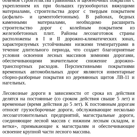
объемов строительства гравийных и щебеночных покрытий с
укреплением их при больших грузооборотах вяжущими
материалами, строительства дорог с твердым покрытием
(асфальто- и цементобетонным). В районах, бедных
каменными материалами, необходимо расширить
строительство дорог с колейным покрытием из
железобетонных плит. Районы лесозаготовок страны
расположены в I и II дорожно-климатических зонах,
характеризуемых устойчивыми низкими температурами в
течение длительного периода, что создает благоприятные
условия освоения лесных массивов зимними дорогами,
обеспечивающими значительное снижение дорожно-
транспортных расходов. Перспективными покрытиями
временных автомобильных дорог являются инвентарные
сборно-разборные покрытия из деревянных щитов ЛВ-11 и
нагельных.
Лесовозные дороги в зависимости от срока их действия
делятся на постоянные (со сроком действия свыше 5 лет) и
временные (время действия до 5 лет). К постоянным дорогам
относят грузосборочные дороги, обслуживающие несколько
лесозаготовительных предприятий, магистральные дороги,
соединяющие лесной массив с нижним лесным складом, и
ветки», примыкающие к магистралям и обеспечивающие
освоение крупной части лесного массива.