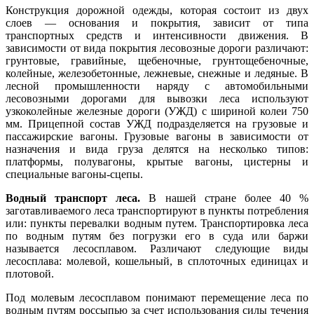
Конструкция дорожной одежды, которая состоит из двух
слоев — основания и покрытия, зависит от типа
транспортных средств и интенсивности движения. В
зависимости от вида покрытия лесовозные дороги различают:
грунтовые, гравийные, щебеночные, грунтощебеночные,
колейные, железобетонные, лежневые, снежные и ледяные. В
лесной промышленности наряду с автомобильными
лесовозными дорогами для вывозки леса используют
узкоколейные железные дороги (УЖД) с шириной колеи 750
мм. Прицепной состав УЖД подразделяется на грузовые и
пассажирские вагоны. Грузовые вагоны в зависимости от
назначения и вида груза делятся на несколько типов:
платформы, полувагоны, крытые вагоны, цистерны и
специальные вагоны-сцепы.
Водный транспорт леса.
В нашей стране более 40 %
заготавливаемого леса транспортируют в пункты потребления
или: пункты перевалки водным путем. Транспортировка леса
по водным путям без погрузки его в суда или баржи
называется лесосплавом. Различают следующие виды
лесосплава: молевой, кошельный, в сплоточных единицах и
плотовой.
Под молевым лесосплавом понимают перемещение леса по
водным путям россыпью за счет использования силы течения