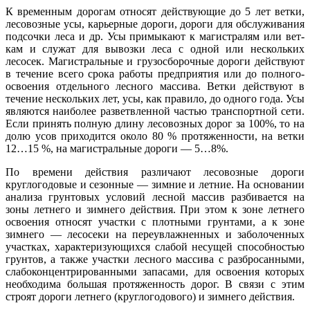
К временным дорогам относят действующие до 5 лет ветки,
лесовозные усы, карьерные дороги, дороги для обслуживания
подсочки леса и др. Усы примыкают к магистралям или вет­
кам и служат для вывозки леса с одной или нескольких
лесосек. Магистральные и грузосборочные дороги действуют
в течение всего срока работы предприятия или до полного-
освоения отдельного лесного массива. Ветки действуют в
течение нескольких лет, усы, как правило, до одного года. Усы
являются наиболее разветвленной частью транспортной сети.
Если принять полную длину лесовозных дорог за 100%, то на
долю усов приходится около 80 % протяженности, на ветки
12…15 %, на магистральные дороги — 5…8%.
По времени действия различают лесовозные дороги
круглогодовые и сезонные — зимние и летние. На основании
анализа грунтовых условий лесной массив разбивается на
зоны летнего и зимнего действия. При этом к зоне летнего
освоения относят участки с плотными грунтами, а к зоне
зимнего — лесосеки на переувлажненных и заболоченных
участках, ха­рактеризующихся слабой несущей способностью
грунтов, а также участки лесного массива с разбросанными,
слабоконцентрированными запасами, для освоения которых
необходима большая протяженность дорог. В связи с этим
строят дороги летнего (круглогодового) и зимнего действия.