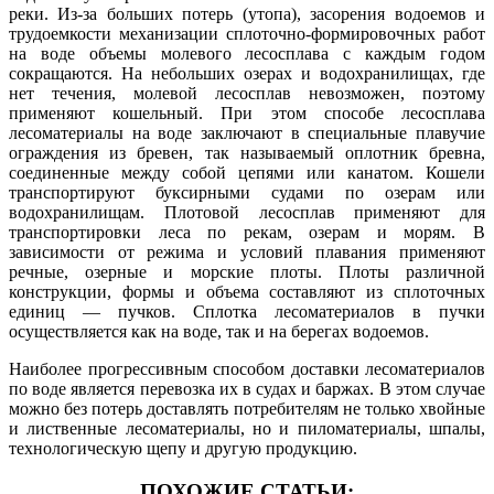
реки. Из-за больших потерь (утопа), засорения водоемов и
трудоемкости механизации сплоточно-формировочных работ
на воде объемы молевого лесосплава с каждым годом
сокращаются. На небольших озерах и водохранилищах, где
нет тече­ния, молевой лесосплав невозможен, поэтому
применяют кошельный. При этом способе лесосплава
лесоматериалы на воде заключают в специальные плавучие
ограждения из бре­вен, так называемый оплотник бревна,
соединенные между собой цепями или канатом. Кошели
транспортируют буксирными судами по озерам или
водохранилищам. Плотовой лесо­сплав применяют для
транспортировки леса по рекам, озерам и морям. В
зависимости от режима и условий плавания применяют
речные, озерные и морские плоты. Плоты различной
конструкции, формы и объема составляют из сплоточных
единиц — пучков. Сплотка лесоматериалов в пучки
осуществляется как на воде, так и на берегах водоемов.
Наиболее прогрессивным способом доставки лесоматериалов
по воде является перевозка их в судах и баржах. В этом случае
можно без потерь доставлять потребителям не только хвойные
и лиственные лесоматериалы, но и пиломатериалы, шпалы,
технологическую щепу и другую продукцию.
ПОХОЖИЕ СТАТЬИ: