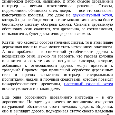
химической фабрики, например. В этом смысле деревянный
интерьер – весьма ответственное решение. Откосы,
подоконники, облицовка стен, двери, — все это составляет
конструкцию комнаты. Это даже не
двухконтурный котел
,
который при необходимости все же можно заменить на более
безопасную систему обогрева комнат. Сменить деревянную
обстановку, если окажется, что древесина, ее составляющая,
не экологична, будет достаточно дорого и сложно.
Кстати, что касается обогревательных систем, то в этом плане
деревянная комната тоже может стать источником опасности.
А вся проблема – в сниженной устойчивости дерева к
воздействию огня. Нужно ли говорить, что газовая колонка
или котел и есть те самые ненужные факторы, которые,
добавляясь к огнеопасности дерева, могут привести к
трагедии? Впрочем, при правильной обработке деревянных
стен и прочих элементов интерьера специальными
пропитками, лаками и прочими средствами, которые повысят
пожаробезопасность древесины,
настенный газовый котел
вполне уживется и в таком доме.
Еще одна особенность деревянного интерьера – в его
дороговизне. Но здесь уж ничего не попишешь: изящество
натуральной обстановки стоит немалых средств. Впрочем,
оно и выглядит дорого, подчеркивая статус своего владельца