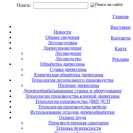
Поиск:
Главная
Выставки
Новости
Общие сведения
Контакты
Лесозаготовка
Древесиноведение
Карта
Лесоведение
Лесоводство
Реклама
Обработка древесины
Сушка древесины
Химическая обработка древесины
Технология лесопильного производства
Пиление древесины
Деревообрабатывающие станки и оборудование
Технологии производства клееной древесины
Технология производства ДВП ДСП
Технология производства мебели
Использование отходов деревообработки
Охрана труда
Производственная санитария
Техника безопасности