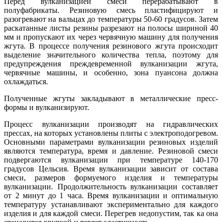
Перед вулканизацией смеси перерабатывают в
полуфабрикаты. Резиновую смесь пластифицируют и
разогревают на вальцах до температуры 50-60 градусов. Затем
раскатанные листы резины разрезают на полосы шириной 40
мм и пропускают их через червячную машину для получения
жгута. В процессе получения резинового жгута происходит
выделение значительного количества тепла, поэтому для
предупреждения преждевременной вулканизации жгута,
червячные машины, и особенно, зона пуансона должна
охлаждаться.
Полученные жгуты закладывают в металлические пресс-
формы и вулканизируют.
Процесс вулканизации производят на гидравлических
прессах, на которых установлены плиты с электроподогревом.
Основными параметрами вулканизации резиновых изделий
являются температура, время и давление. Резиновой смеси
подвергаются вулканизации при температуре 140-170
градусов Цельсия. Время вулканизации зависит от состава
смеси, размеров формуемого изделия и температуры
вулканизации. Продолжительность вулканизации составляет
от 2 минут до 1 часа. Время вулканизации и оптимальную
температуру устанавливают экспериментально для каждого
изделия и для каждой смеси. Перегрев недопустим, так ка она