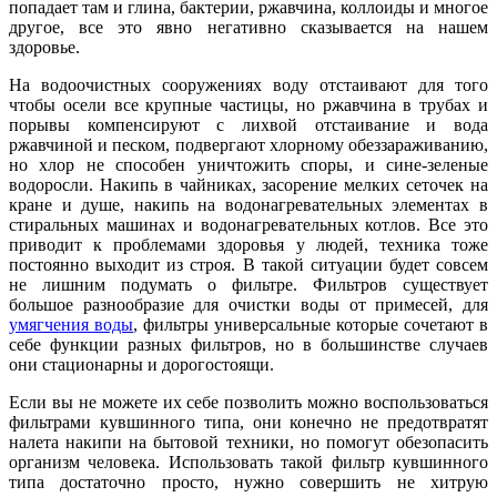
попадает там и глина, бактерии, ржавчина, коллоиды и многое
другое, все это явно негативно сказывается на нашем
здоровье.
На водоочистных сооружениях воду отстаивают для того
чтобы осели все крупные частицы, но ржавчина в трубах и
порывы компенсируют с лихвой отстаивание и вода
ржавчиной и песком, подвергают хлорному обеззараживанию,
но хлор не способен уничтожить споры, и сине-зеленые
водоросли. Накипь в чайниках, засорение мелких сеточек на
кране и душе, накипь на водонагревательных элементах в
стиральных машинах и водонагревательных котлов. Все это
приводит к проблемами здоровья у людей, техника тоже
постоянно выходит из строя. В такой ситуации будет совсем
не лишним подумать о фильтре. Фильтров существует
большое разнообразие для очистки воды от примесей, для
умягчения воды
, фильтры универсальные которые сочетают в
себе функции разных фильтров, но в большинстве случаев
они стационарны и дорогостоящи.
Если вы не можете их себе позволить можно воспользоваться
фильтрами кувшинного типа, они конечно не предотвратят
налета накипи на бытовой техники, но помогут обезопасить
организм человека. Использовать такой фильтр кувшинного
типа достаточно просто, нужно совершить не хитрую