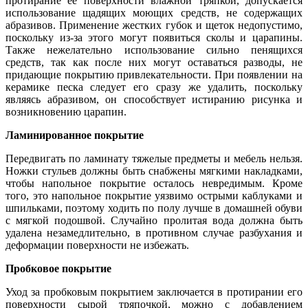
протирание её поверхности влажной тряпкой, допускается
использование щадящих моющих средств, не содержащих
абразивов. Применение жестких губок и щеток недопустимо,
поскольку из-за этого могут появиться сколы и царапины.
Также нежелательно использование сильно пенящихся
средств, так как после них могут оставаться разводы, не
придающие покрытию привлекательности. При появлении на
керамике песка следует его сразу же удалить, поскольку
являясь абразивом, он способствует истиранию рисунка и
возникновению царапин.
Ламинированное покрытие
Передвигать по ламинату тяжелые предметы и мебель нельзя.
Ножки стульев должны быть снабжены мягкими накладками,
чтобы напольное покрытие осталось невредимым. Кроме
того, это напольное покрытие уязвимо острыми каблуками и
шпильками, поэтому ходить по полу лучше в домашней обуви
с мягкой подошвой. Случайно пролитая вода должна быть
удалена незамедлительно, в противном случае разбухания и
деформации поверхности не избежать.
Пробковое покрытие
Уход за пробковым покрытием заключается в протирании его
поверхности сырой тряпочкой, можно с добавлением