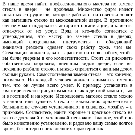
В наше время найти профессионального мастера по замене
стекла в двери – не проблема. Множество фирм имеют
опытных сотрудников, которые работают на совестьи знают
как вытащить стекло из межкомнатной двери. В противном
случае может подорваться авторитет организации, и клиенты
откажутся от их услуг. Вряд и кто-либо согласится с
утверждением, что мастер по замене стекла в дверях,
имеющий специальные инструменты и обладающий
знаниями ремонта сделает свою работу хуже, чем вы.
Стекольщик должен давать гарантию на свою работу, чтобы
вы были уверены в его компетентности. Стоит ли рисковать
собственным здоровьем, внешним видом двери, если вы
нечаянно разбили стекло, пытаясь справиться с данным делом
своими руками. Самостоятельная замена стекла – это конечно,
похвально. Но каждый человек должен заниматься именно
тем, что он лучше всего умеет. К примеру, установить в
квартире стекло с рисунком можно как в детской комнате, так
и в гостиной и на кухне. Использовать матовое стекло можно
в ванной или туалете. Стекло с каким-либо орнаментом в
большинстве случаях устанавливают в спальнях, мозайку – в
прихожей. Согласитесь, найти хорошее и красивое стекло на
заказ с доставкой и установкой несложно. Главное, чтоб оно
было качественно установлено, и радовало вашу семью долгое
время, без потери своих внешних характеристик.