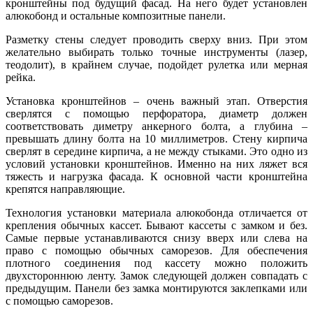
кронштейны под будущий фасад. На него будет установлен
алюкобонд и остальные композитные панели.
Разметку стены следует проводить сверху вниз. При этом
желательно выбирать только точные инструменты (лазер,
теодолит), в крайнем случае, подойдет рулетка или мерная
рейка.
Установка кронштейнов – очень важный этап. Отверстия
сверлятся с помощью перфоратора, диаметр должен
соответствовать диметру анкерного болта, а глубина –
превышать длину болта на 10 миллиметров. Стену кирпича
сверлят в середине кирпича, а не между стыками. Это одно из
условий установки кронштейнов. Именно на них ляжет вся
тяжесть и нагрузка фасада. К основной части кронштейна
крепятся направляющие.
Технология установки материала алюкобонда отличается от
крепления обычных кассет. Бывают кассеты с замком и без.
Самые первые устанавливаются снизу вверх или слева на
право с помощью обычных саморезов. Для обеспечения
плотного соединения под кассету можно положить
двухстороннюю ленту. Замок следующей должен совпадать с
предыдущим. Панели без замка монтируются заклепками или
с помощью саморезов.