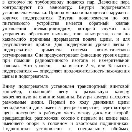
в которую по трубопроводу подается пар. Давление пара
контролируют по манометру. Внутри подогревателя
установлена мешалка. Привод мешалки находится снаружи на
корпусе подогревателя. Внутри подогревателя по оси
питательного устройства имеется обратный клапан
управления пневмоцилиндром, который служит для
устранения обратного выхлопа, или «выстрела», если по
каким-либо причинам прерывается подача щепы, и для
разуплотнения пробки. Для поддержания уровня щепы в
подогревателе применена система автоматического
регулирования. Она предусматривает фиксацию уровня щепы
при помощи радиоактивного изотопа и измерительной
головки. Этот уровень — на высоте 2 м, или ¾ высоты
подогревателя — определяет продолжительность нахождения
щепы в подогревателе.
Внизу подогревателя установлен транспортный винтовой
конвейер, подающий щепу в размольную камеру,
закрепленную на станине машины. Внутри камеры находятся
размольные диски. Первый по ходу движения щепы
неподвижный диск имеет в центре отверстие, через которое
щепа поступает в рабочую часть между дисками; второй,
вращающийся, расположен соосно с первым на конце вала,
имеющего опоры в головном и хвостовом подшипниках.
Подшипники установлены в специальных обоймах,