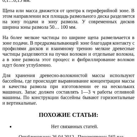
0,1…0,15 мм.
Щепа или масса движется от центра к периферийной зоне. В
этом направлении вся площадь размольного диска разделяется
на зону подачи и зону размола. У современных дисков
ширина зоны размола 50… 100 мм.
На более мелкие частицы по ширине щепа размельчается в
зоне подачи. В предразмалывающей зоне благодаря контакту с
профилями дисков и взаимному трению мелкие древесные
частицы разделяются на пучки волокон и отдельные волокна,
а в зоне размола этот процесс и фибриллирование волокон
идут более углубленно.
Для хранения древесно-волокнистой массы используют
бассейны, где происходят выравнивание концентрации массы
и качества размола при изготовлении ее на нескольких
машинах. Запас должен составлять 1—3 ч работы отливной
машины. По конструкции бассейны бывают горизонтальные
и вертикальные.
ПОХОЖИЕ СТАТЬИ:
Нет связанных статей.
Опубликовано: 26.04.2012 Просмотрено: 565 раз