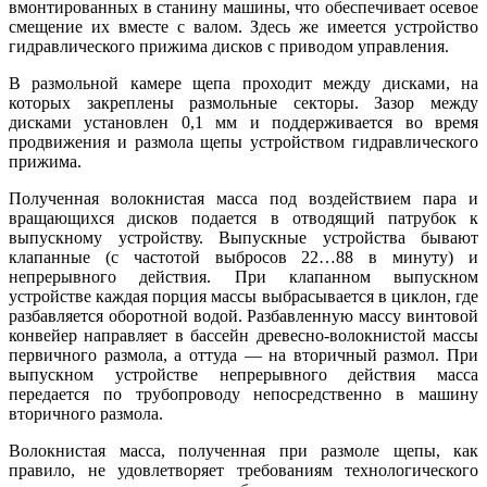
вмонтированных в станину машины, что обеспечивает осевое
смещение их вместе с валом. Здесь же имеется устройство
гидравлического прижима дисков с приводом управления.
В размольной камере щепа проходит между дисками, на
которых закреплены размольные секторы. Зазор между
дисками установлен 0,1 мм и поддерживается во время
продвижения и размола щепы устройством гидравлического
прижима.
Полученная волокнистая масса под воздействием пара и
вращающихся дисков подается в отводящий патрубок к
выпускному устройству. Выпускные устройства бывают
клапанные (с частотой выбросов 22…88 в минуту) и
непрерывного действия. При клапанном выпускном
устройстве каждая порция массы выбрасывается в циклон, где
разбавляется оборотной водой. Разбавленную массу винтовой
конвейер направляет в бассейн древесно-волокнистой массы
первичного размола, а оттуда — на вторичный размол. При
выпускном устройстве непрерывного действия масса
передается по трубопроводу непосредственно в машину
вторичного размола.
Волокнистая масса, полученная при размоле щепы, как
правило, не удовлетворяет требованиям технологического