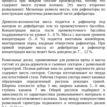
процесса при мокром способе производства, потому что
содержит много пучков волокон. Эту массу вторично
размалывают. Мельницы размола массы, или рафинаторы по
конструкции идентичны размольной части дефибратора.
Древесно-волокнистая масса подается в рафинатор под
напором из дефибратора или из промежуточного бассейна.
Концентрация массы после промежуточного бассейна
поддерживается на уровне 3…6 %. Масса с высоким уровнем
концентрации (5…6 %) подается винтовым конвейером,
монтируемым перед входным отверстием рафинатора. При
прямой передаче массы из дефибратора в рафинатор
концентрация массы может быть доведена до 7… 12 %.
Размольные диски, применяемые для размола щепы и массы
состоят из диска-держателя и съемных секторов с размольной
гарнитурой. Полная рабочая зона по длине окружности диска
содержит шесть секторов. Сектора изготавливают из тверда
кислотостойкой стали. Рабочая сторона сектора имеет канавки
образующие определенный рисунок режущих граней.
Ширина плоскости зубца 3 мм, ширина канавок 5…6 мм,
глубина канавок 7 мм Общий рисунок подбирают в
зависимости от характеристики размалываемого материала и
качества изготовляемого волокна. Зазор между поверхностями
размольной гарнитуры подвижного и неподвижного дисков