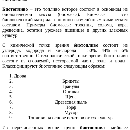
Биотопливо
– это топливо которое состоит в основном из
биологической массы (биомасса). Биомасса – это
биологический материал с немного изменённым химическим
составом. Примеры биомассы: тросник, солома, кора,
древесина, остатки урожаев пшеницы и других злаковых
культур.
С химической точки зрения
биотопливо
состоит из
углерода, водорода и кислорода – 50%, 44% и 6%
соответственно. С технологической точки зрения биотопливо
состоит из сгораемой, несгораемой части, золы и воды,.
Классифицируют биотопливо следующим образом:
Дрова
Брикеты
Гранулы
Опилки
Щепа
Древесная пыль
Торф
Мусор
Топливо на основе остатков от с/х культур.
Из перечисленных выше групп
биотоплива
наиболее