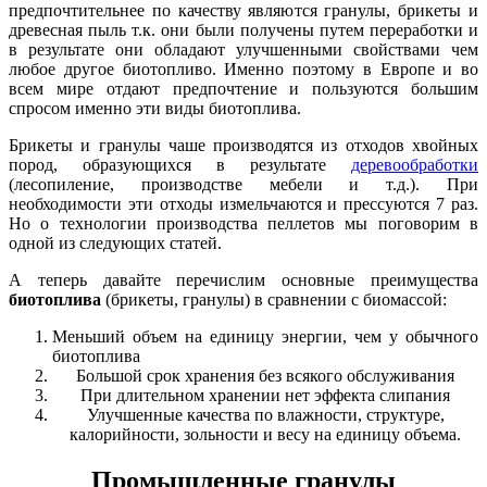
предпочтительнее по качеству являются гранулы, брикеты и
древесная пыль т.к. они были получены путем переработки и
в результате они обладают улучшенными свойствами чем
любое другое биотопливо. Именно поэтому в Европе и во
всем мире отдают предпочтение и пользуются большим
спросом именно эти виды биотоплива.
Брикеты и гранулы чаше производятся из отходов хвойных
пород, образующихся в результате
деревообработки
(лесопиление, производстве мебели и т.д.). При
необходимости эти отходы измельчаются и прессуются 7 раз.
Но о технологии производства пеллетов мы поговорим в
одной из следующих статей.
А теперь давайте перечислим основные преимущества
биотоплива
(брикеты, гранулы) в сравнении с биомассой:
Меньший объем на единицу энергии, чем у обычного
биотоплива
Большой срок хранения без всякого обслуживания
При длительном хранении нет эффекта слипания
Улучшенные качества по влажности, структуре,
калорийности, зольности и весу на единицу объема.
Промышленные гранулы