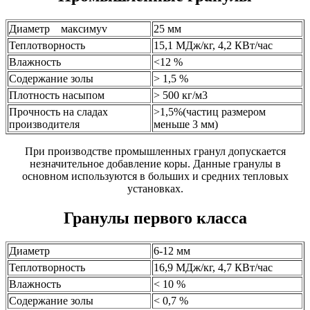
Диаметр максимуv
25 мм
Теплотворность
15,1 МДж/кг, 4,2 КВт/час
Влажность
<12 %
Cодержание золы
> 1,5 %
Плотность насыпом
> 500 кг/м3
Прочность на сладах
>1,5%(частиц размером
производителя
меньше 3 мм)
При производстве промышленных гранул допускается
незначительное добавление коры. Данные гранулы в
основном используются в больших и средних тепловых
установках.
Гранулы первого класса
Диаметр
6-12 мм
Теплотворность
16,9 МДж/кг, 4,7 КВт/час
Влажность
< 10 %
Содержание золы
< 0,7 %