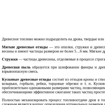
Древесное топливо можно подразделить на дрова, твердые или
Мягкие древесные отходы
— это опилки, стружки и древесн
весины и имеют частицы размером не более 5…6 мм. Мягкие др
Стружки
— частицы древесины, отделяемые в процессе строга
Древесная пыль
образуется при шлифовании фанеры и древе
взрывоопасную смесь.
Кусковые древесные отходы
состоят из отходов кроны и ств
козырьки, горбыли, рейки, торцовые обрезки и т. п. Кус
приблизительно одинаковыми размерами частиц, позволяющими
обеспечивающими эффективное сжигание таких частиц прост
Полностью механизировать процесс топливоотдачи дров в то
сложным является вопрос определения оптимальных размеров ч