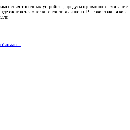
применения топочных устройств, предусматривающих сжигание
х, где сжигаются опилки и топливная щепа. Высоковлажная кора
пыли.
й биомассы