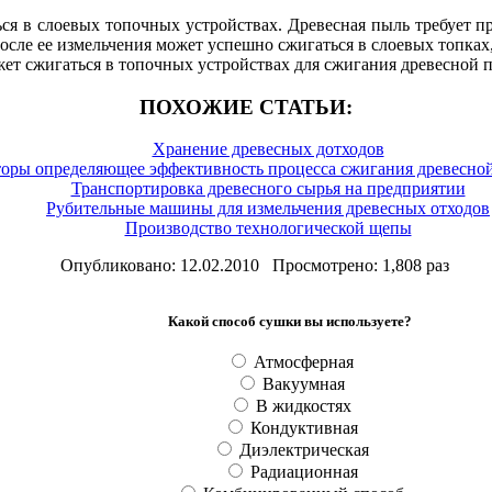
ся в слоевых топочных устройствах. Древесная пыль требует 
после ее измельчения может успешно сжигаться в слоевых топка
жет сжигаться в топочных устройствах для сжигания древесной 
ПОХОЖИЕ СТАТЬИ:
Хранение древесных дотходов
оры определяющее эффективность процесса сжигания древесно
Транспортировка древесного сырья на предприятии
Рубительные машины для измельчения древесных отходов
Производство технологической щепы
Опубликовано: 12.02.2010 Просмотрено: 1,808 раз
Какой способ сушки вы используете?
Атмосферная
Вакуумная
В жидкостях
Кондуктивная
Диэлектрическая
Радиационная