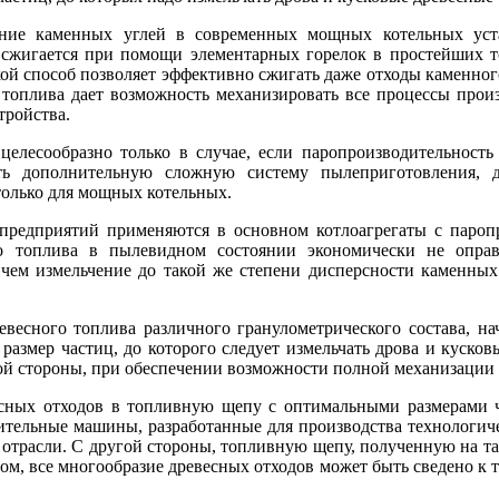
ие каменных углей в современных мощных котельных уста
сжигается при помощи элементарных горелок в простейших то
ой способ позволяет эффективно сжигать даже отходы каменног
топлива дает возможность механизировать все процессы прои
тройства.
лесообразно только в случае, если паропроизводительность 
ть дополнительную сложную систему пылеприготовления, д
только для мощных котельных.
редприятий применяются в основном котлоагрегаты с паропро
го топлива в пылевидном состоянии экономически не оправ
 чем измельчение до такой же степени дисперсности каменны
евесного топлива различного гранулометрического состава, на
размер частиц, до которого следует измельчать дрова и куско
ной стороны, при обеспечении возможности полной механизации 
сных отходов в топливную щепу с оптимальными размерами ча
тельные машины, разработанные для производства технологиче
отрасли. С другой стороны, топливную щепу, полученную на та
ом, все многообразие древесных отходов может быть сведено к 