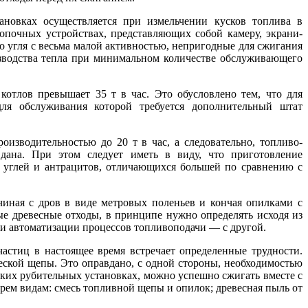
новках осуществляется при измельчении кусков топлива в
почных устройствах, представляющих собой камеру, экрани­
о угля с весьма малой активностью, непригодные для сжигания
зводства тепла при минимальном количестве об­служивающего
котлов превышает 35 т в час. Это обусловлено тем, что для
ля обслуживания которой требуется дополнительный штат
изводительностью до 20 т в час, а следовательно, топливо-
дана. При этом следует иметь в виду, что приготовление
х углей и антрацитов, отличающихся большей по сравнению с
чиная с дров в виде метровых поленьев и кончая опилками с
вые древесные отходы, в принципе нужно определять исходя из
и автоматизации процессов топливоподачи — с другой.
стиц в настоящее время встречает определенные трудности.
ской щепы. Это оправдано, с одной стороны, необходимостью
ких рубительных установках, можно успешно сжигать вместе с
трем видам: смесь топливной щепы и опилок; древесная пыль от