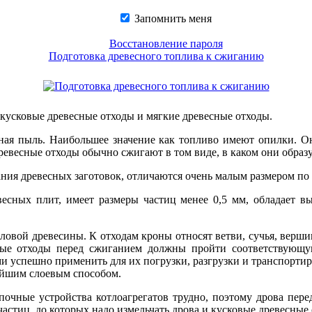
Запомнить меня
Восстановление пароля
Подготовка древесного топлива к сжиганию
 кусковые древесные отходы и мягкие древесные отходы.
ая пыль. Наибольшее значение как топливо имеют опилки. Он
евесные отходы обычно сжигают в том виде, в каком они образ
ния древесных заготовок, отличаются очень малым размером по
сных плит, имеет размеры частиц менее 0,5 мм, обладает вы
оловой древесины. К отходам кроны относят ветви, сучья, верш
ковые отходы перед сжиганием должны пройти соответствующ
 успешно применить для их погрузки, разгрузки и транспортиро
ейшим слоевым способом.
почные устройства котлоагрегатов трудно, поэтому дрова пере
астиц, до которых надо измельчать дрова и кусковые древесные