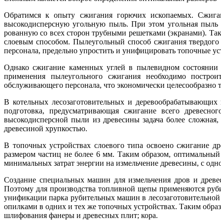
Обратимся к опыту сжигания горючих ископаемых. Сжиган
высокодисперсную угольную пыль. При этом угольная пыль 
рованную со всех сторон трубными решетками (экранами). Так
слоевым способом. Пылеугольный способ сжигания твердого 
персонала, предельно упростить и унифицировать топочные ус
Однако сжигание каменных углей в пылевидном состоянии це
применения пылеугольного сжигания необходимо построи
обслуживающего персонала, что экономически целесообразно 
В котельных лесозаготовительных и деревообрабатывающих п
подготовка, предусматривающая сжигание всего древесно
высокодисперсной пыли из древесины задача более сложная,
древесиной хрупкостью.
В топочных устройствах слоевого типа освоено сжигание др
размером частиц не более 6 мм. Таким образом, оптимальный 
минимальных затрат энергии на измельчение древесины, с од
Создание специальных машин для измельчения дров и древе
Поэтому для производства топливной щепы применяются руби
унификации парка рубительных машин в лесозаготовительной 
опилками в одних и тех же топочных устройствах. Таким образ
шлифования фанеры и древесных плит; кора.