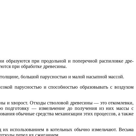
и образуются при продольной и поперечной распиловке дре­
уются при обработке древесины.
 толщине, большой парусностью и малой насыпной массой.
сокой парусностью и способностью образовывать с воздухом
ины и хворост. Отходы стволовой древесины — это откомлевки,
ую подготовку — измельчение до получения из них массы с
вания обычные средства механизации этих процессов, а также
д их использованием в котельных обычно измельчают. Весьма
 отходы перед их сжиганием.