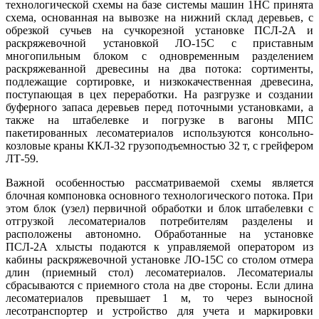
технологической схемы на базе системы машин 1НС принята
схема, основанная на вывозке на нижний склад деревьев, с
обрезкой сучьев на сучкорезной установке ПСЛ-2А и
раскряжевочной установкой ЛО-15С с приставным
многопильным блоком с одновременным разделением
раскряжеванной древесины на два потока: сортименты,
подлежащие сортировке, и низкокачественная древесина,
поступающая в цех переработки. На разгрузке и создании
буферного запаса деревьев перед поточными установками, а
также на штабелевке и погрузке в вагоны МПС
пакетированных лесоматериалов используются консольно-
козловые краны ККЛ-32 грузоподъемностью 32 т, с грейфером
ЛТ-59.
Важной особенностью рассматриваемой схемы является
блочная компоновка основного технологического потока. При
этом блок (узел) первичной обработки и блок штабелевки с
отгрузкой лесоматериалов потребителям разделены и
расположены автономно. Обработанные на установке
ПСЛ-2А хлысты подаются к управляемой оператором из
кабины раскряжевочной установке ЛО-15С со столом отмера
длин (приемный стол) лесоматериалов. Лесоматериалы
сбрасываются с приемного стола на две стороны. Если длина
лесоматериалов превышает 1 м, то через выносной
лесотранспортер и устройство для учета и маркировки