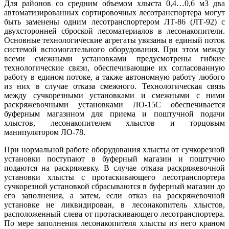
Для районов со средним объемом хлыста 0,4…0,6 м3 два
автоматизированных сортировочных лесотранспортера могут
быть заменены одним лесотранспортером ЛТ-86 (ЛТ-92) с
двухсторонней сброской лесоматериалов в лесонакопители.
Основные технологические агрегаты увязаны в единый поток
системой вспомогательного оборудования. При этом между
всеми смежными установками предусмотрены гибкие
технологические связи, обеспечивающие их согласованную
работу в едином потоке, а также автономную работу любого
из них в случае отказа смежного. Технологическая связь
между сучкорезными установками и смежными с ними
раскряжевочными установками ЛО-15С обеспечивается
буферным магазином для приема и поштучной подачи
хлыстов, лесонакопителем хлыстов и торцовым
манипулятором ЛО-78.
При нормальной работе оборудования хлысты от сучкорезной
установки поступают в буферный магазин и поштучно
подаются на раскряжевку. В случае отказа раскряжевочной
установки хлысты с протаскивающего лесотранспортера
сучкорезной установкой сбрасываются в буферный магазин до
его заполнения, а затем, если отказ на раскряжевочной
установке не ликвидирован, в лесонакопитель хлыстов,
расположенный слева от протаскивающего лесотранспортера.
По мере заполнения лесонакопителя хлысты из него краном