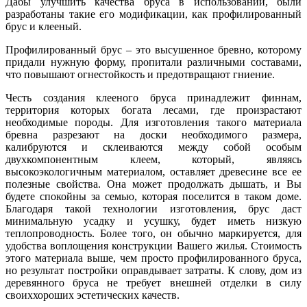
Дабы улучшить качества бруса в использовании, были
разработаны такие его модификации, как профилированный
брус и клееный.
Профилированный брус – это высушенное бревно, которому
придали нужную форму, пропитали различными составами,
что повышают огнестойкость и предотвращают гниение.
Честь создания клееного бруса принадлежит финнам,
территория которых богата лесами, где произрастают
необходимые породы. Для изготовления такого материала
бревна разрезают на доски необходимого размера,
калибруются и склеиваются между собой особым
двухкомпонентным клеем, который, являясь
высокоэкологичным материалом, оставляет древесине все ее
полезные свойства. Она может продолжать дышать, и Вы
будете спокойны за семью, которая поселится в таком доме.
Благодаря такой технологии изготовления, брус даст
минимальную усадку и усушку, будет иметь низкую
теплопроводность. Более того, он обычно маркируется, для
удобства воплощения конструкции Вашего жилья. Стоимость
этого материала выше, чем просто профилированного бруса,
но результат постройки оправдывает затраты. К слову, дом из
деревянного бруса не требует внешней отделки в силу
своиххороших эстетических качеств.