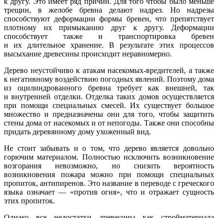
к другу. Это имеет ряд причин. Для того чтобы было меньше
трещин, в желобе бревна делают надрез. Но надрезы
способствуют деформации формы бревен, что препятствует
плотному их примыканию друг к другу. Деформации
способствует также и транспортировка бревен
и их длительное хранение. В результате этих процессов
высыхание древесины происходит неравномерно.
Дерево неустойчиво к атакам насекомых-вредителей, а также
к негативному воздействию погодных явлений. Поэтому дома
из оцилиндрованного бревна требует как внешней, так
и внутренней отделки. Отделка таких домов осуществляется
при помощи специальных смесей. Их существует большое
множество и предназначены они для того, чтобы защитить
стены дома от насекомых и от непогоды. Также они способны
придать деревянному дому ухоженный вид.
Не стоит забывать и о том, что дерево является довольно
горючим материалом. Полностью исключить возникновение
возгорания невозможно, но снизить вероятность
возникновения пожара можно при помощи специальных
пропиток, антипиренов. Это название в переводе с греческого
языка означает — «против огня», что и отражает сущность
этих пропиток.
Однако все недостатки древесины как стройматериала