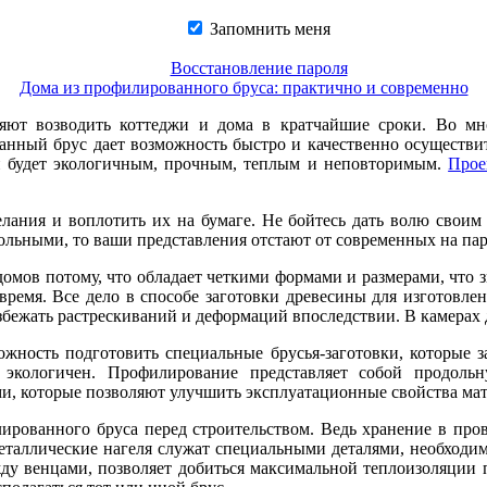
Запомнить меня
Восстановление пароля
Дома из профилированного бруса: практично и современно
яют возводить коттеджи и дома в кратчайшие сроки. Во мно
анный брус дает возможность быстро и качественно осуществи
н будет экологичным, прочным, теплым и неповторимым.
Прое
ания и воплотить их на бумаге. Не бойтесь дать волю своим ч
льными, то ваши представления отстают от современных на пар
мов потому, что обладает четкими формами и размерами, что з
время. Все дело в способе заготовки древесины для изготовл
збежать растрескиваний и деформаций впоследствии. В камерах 
ожность подготовить специальные брусья-заготовки, которые 
 экологичен. Профилирование представляет собой продоль
и, которые позволяют улучшить эксплуатационные свойства мат
рованного бруса перед строительством. Ведь хранение в про
еталлические нагеля служат специальными деталями, необходимы
жду венцами, позволяет добиться максимальной теплоизоляции 