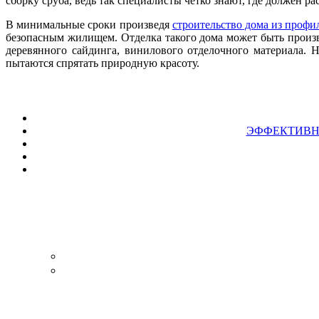
сборку сруба, ведь так специалисты четко знают, где должен ра
В минимальные сроки произведя
строительство дома из профи
безопасным жилищем. Отделка такого дома может быть произ
деревянного сайдинга, винилового отделочного материала. 
пытаются спрятать природную красоту.
ЭФФЕКТИВН