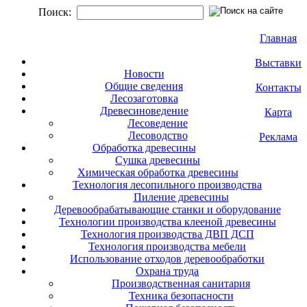
Поиск:
Главная
Выставки
Новости
Общие сведения
Контакты
Лесозаготовка
Древесиноведение
Карта
Лесоведение
Лесоводство
Реклама
Обработка древесины
Сушка древесины
Химическая обработка древесины
Технология лесопильного производства
Пиление древесины
Деревообрабатывающие станки и оборудование
Технологии производства клееной древесины
Технология производства ДВП ДСП
Технология производства мебели
Использование отходов деревообработки
Охрана труда
Производственная санитария
Техника безопасности