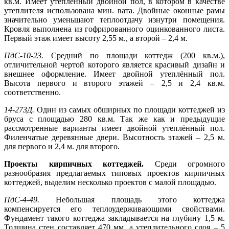
кв.м. Имеет утеплённый двойной пол, в котором в качестве
утеплителя использована мин. вата. Двойные оконные рамы
значительно уменьшают теплоотдачу изнутри помещения.
Кровля выполнена из гофрированного оцинкованного листа.
Первый этаж имеет высоту 2,55 м., а второй – 2,4 м.
ПдС-10-23.
Средний по площади коттедж (200 кв.м.),
отличительной чертой которого является красивый дизайн и
внешнее оформление. Имеет двойной утеплённый пол.
Высота первого и второго этажей – 2,5 и 2,4 кв.м.
соответственно.
14-273Д.
Один из самых обширных по площади коттеджей из
бруса с площадью 280 кв.м. Так же как и предыдущие
рассмотренные варианты имеет двойной утеплённый пол.
Филенчатые деревянные двери. Высотность этажей – 2,5 м.
для первого и 2,4 м. для второго.
Проекты кирпичных коттеджей.
Среди огромного
разнообразия предлагаемых типовых проектов кирпичных
коттеджей, выделим несколько проектов с малой площадью.
ПдС-4-49.
Небольшая площадь этого коттеджа
компенсируется его теплоудерживающими свойствами.
Фундамент такого коттеджа закладывается на глубину 1,5 м.
Толщина стен составляет 470 мм, а утеплительного слоя – 5