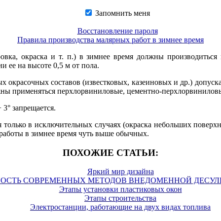
Запомнить меня
Восстановление пароля
Правила производства малярных работ в зимнее время
овка, окраска и т. п.) в зимнее время должны производитьс
 ее на высоте 0,5 м от пола.
окрасочных составов (известковых, казеиновых и др.) допускает
лжны применяться перхлорвиниловые, цементно-перхлорвиниловы
 3° запрещается.
ся только в исключительных случаях (окраска небольших поверх
 работы в зимнее время чуть выше обычных.
ПОХОЖИЕ СТАТЬИ:
Яркий мир дизайна
ОСТЬ СОВРЕМЕННЫХ МЕТОДОВ ВНЕДОМЕННОЙ ДЕСУЛ
Этапы установки пластиковых окон
Этапы строительства
Электростанции, работающие на двух видах топлива