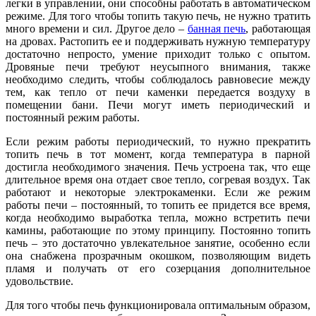
легки в управлении, они способны работать в автоматическом
режиме. Для того чтобы топить такую печь, не нужно тратить
много времени и сил. Другое дело –
банная печь
, работающая
на дровах. Растопить ее и поддерживать нужную температуру
достаточно непросто, умение приходит только с опытом.
Дровяные печи требуют неусыпного внимания, также
необходимо следить, чтобы соблюдалось равновесие между
тем, как тепло от печи каменки передается воздуху в
помещении бани. Печи могут иметь периодический и
постоянный режим работы.
Если режим работы периодический, то нужно прекратить
топить печь в тот момент, когда температура в парной
достигла необходимого значения. Печь устроена так, что еще
длительное время она отдает свое тепло, согревая воздух. Так
работают и некоторые электрокаменки. Если же режим
работы печи – постоянный, то топить ее придется все время,
когда необходимо выработка тепла, можно встретить печи
камины, работающие по этому принципу. Постоянно топить
печь – это достаточно увлекательное занятие, особенно если
она снабжена прозрачным окошком, позволяющим видеть
пламя и получать от его созерцания дополнительное
удовольствие.
Для того чтобы печь функционировала оптимальным образом,