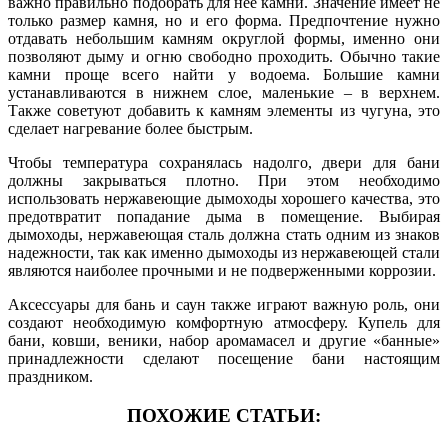
важно правильно подобрать для нее камни. Значение имеет не
только размер камня, но и его форма. Предпочтение нужно
отдавать небольшим камням округлой формы, именно они
позволяют дыму и огню свободно проходить. Обычно такие
камни проще всего найти у водоема. Большие камни
устанавливаются в нижнем слое, маленькие – в верхнем.
Также советуют добавить к камням элементы из чугуна, это
сделает нагревание более быстрым.
Чтобы температура сохранялась надолго, двери для бани
должны закрываться плотно. При этом необходимо
использовать нержавеющие дымоходы хорошего качества, это
предотвратит попадание дыма в помещение. Выбирая
дымоходы, нержавеющая сталь должна стать одним из знаков
надежности, так как именно дымоходы из нержавеющей стали
являются наиболее прочными и не подверженными коррозии.
Аксессуары для бань и саун также играют важную роль, они
создают необходимую комфортную атмосферу. Купель для
бани, ковши, веники, набор аромамасел и другие «банные»
принадлежности сделают посещение бани настоящим
праздником.
ПОХОЖИЕ СТАТЬИ: