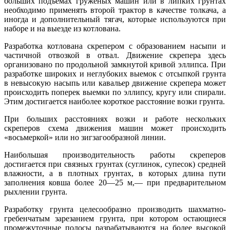
больших подъемах груженых машин или в липких грунтах
необходимо применять второй трактор в качестве толкача, а
иногда и дополнительный тягач, которые используются при
наборе и на выезде из котлована.
Разработка котлована скрепером с образованием насыпи и
частичной отвозкой в отвал. Движение скрепера здесь
организовано по продольной замкнутой кривой эллипса. При
разработке широких и неглубоких выемок с отсыпкой грунта
в невысокую насыпь или кавальер движение скрепера может
происходить поперек выемки по эллипсу, кругу или спирали.
Этим достигается наиболее короткое расстояние возки грунта.
При больших расстояниях возки и работе нескольких
скреперов схема движения машин может происходить
«восьмеркой» или но зигзагообразной линии.
Наибольшая производительность работы скреперов
достигается при связных грунтах (суглинок, супесок) средней
влажности, а в плотных грунтах, в которых длина пути
заполнения ковша более 20—25 м,— при предварительном
рыхлении грунта.
Разработку грунта целесообразно производить шахматно-
гребенчатым зарезанием грунта, при котором остающиеся
промежуточные полосы разрабатываются на более высокой