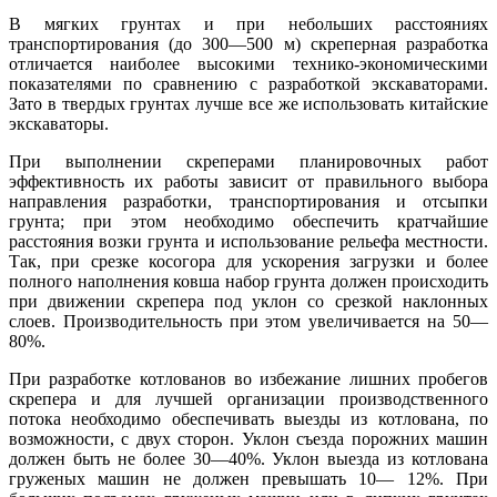
В мягких грунтах и при небольших расстояниях
транспортирования (до 300—500 м) скреперная разработка
отличается наиболее высокими технико-экономическими
показателями по сравнению с разработкой экскаваторами.
Зато в твердых грунтах лучше все же использовать китайские
экскаваторы.
При выполнении скреперами планировочных работ
эффективность их работы зависит от правильного выбора
направления разработки, транспортирования и отсыпки
грунта; при этом необходимо обеспечить кратчайшие
расстояния возки грунта и использование рельефа местности.
Так, при срезке косогора для ускорения загрузки и более
полного наполнения ковша набор грунта должен происходить
при движении скрепера под уклон со срезкой наклонных
слоев. Производительность при этом увеличивается на 50—
80%.
При разработке котлованов во избежание лишних пробегов
скрепера и для лучшей организации производственного
потока необходимо обеспечивать выезды из котлована, по
возможности, с двух сторон. Уклон съезда порожних машин
должен быть не более 30—40%. Уклон выезда из котлована
груженых машин не должен превышать 10— 12%. При