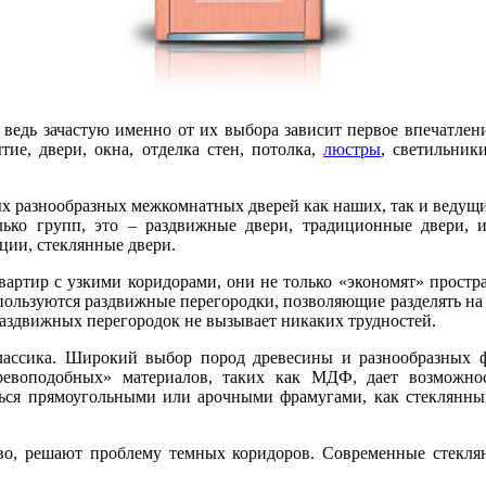
ведь зачастую именно от их выбора зависит первое впечатлен
ие, двери, окна, отделка стен, потолка,
люстры
, светильник
х разнообразных межкомнатных дверей как наших, так и ведущ
ко групп, это – раздвижные двери, традиционные двери, из
ии, стеклянные двери.
артир с узкими коридорами, они не только «экономят» простра
пользуются раздвижные перегородки, позволяющие разделять на 
аздвижных перегородок не вызывает никаких трудностей.
классика. Широкий выбор пород древесины и разнообразных 
евоподобных» материалов, таких как МДФ, дает возможнос
ться прямоугольными или арочными фрамугами, как стеклянны
тво, решают проблему темных коридоров. Современные стеклян