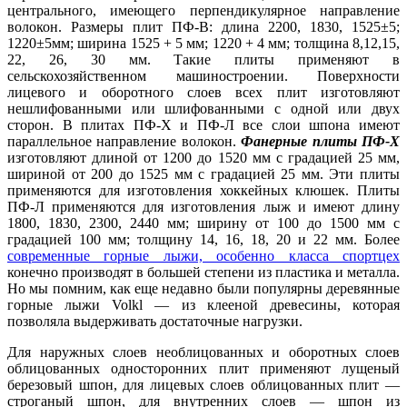
центрального, имеющего перпендикулярное направление
волокон. Размеры плит ПФ-В: длина 2200, 1830, 1525±5;
1220±5мм; ширина 1525 + 5 мм; 1220 + 4 мм; толщина 8,12,15,
22, 26, 30 мм. Такие плиты применяют в
сельскохозяйственном машиностроении. Поверхности
лицевого и оборотного слоев всех плит изготовляют
нешлифованными или шлифованными с одной или двух
сторон. В плитах ПФ-Х и ПФ-Л все слои шпона имеют
параллельное направление волокон.
Фанерные плиты ПФ-Х
изготовляют длиной от 1200 до 1520 мм с градацией 25 мм,
шириной от 200 до 1525 мм с градацией 25 мм. Эти плиты
применяются для изготовления хоккейных клюшек. Плиты
ПФ-Л применяются для изготовления лыж и имеют длину
1800, 1830, 2300, 2440 мм; ширину от 100 до 1500 мм с
градацией 100 мм; толщину 14, 16, 18, 20 и 22 мм. Более
современные горные лыжи, особенно класса спортцех
конечно производят в большей степени из пластика и металла.
Но мы помним, как еще недавно были популярны деревянные
горные лыжи Volkl — из клееной древесины, которая
позволяла выдерживать достаточные нагрузки.
Для наружных слоев необлицованных и оборотных слоев
облицованных односторонних плит применяют лущеный
березовый шпон, для лицевых слоев облицованных плит —
строганый шпон, для внутренних слоев — шпон из