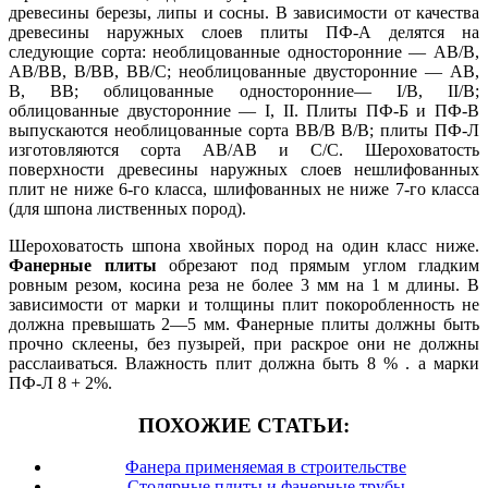
древесины березы, липы и сосны. В зависимости от качества
древесины наружных слоев плиты ПФ-А делятся на
следующие сорта: необлицованные односторонние — АВ/В,
АВ/ВВ, В/ВВ, ВВ/С; необлицованные двусторонние — АВ,
В, ВВ; облицованные односторонние— I/B, II/B;
облицованные двусторонние — I, II. Плиты ПФ-Б и ПФ-В
выпускаются необлицованные сорта ВВ/В В/В; плиты ПФ-Л
изготовляются сорта АВ/АВ и С/С. Шероховатость
поверхности древесины наружных слоев нешлифованных
плит не ниже 6-го класса, шлифованных не ниже 7-го класса
(для шпона лиственных пород).
Шероховатость шпона хвойных пород на один класс ниже.
Фанерные плиты
обрезают под прямым углом гладким
ровным резом, косина реза не более 3 мм на 1 м длины. В
зависимости от марки и толщины плит покоробленность не
должна превышать 2—5 мм. Фанерные плиты должны быть
прочно склеены, без пузырей, при раскрое они не должны
расслаиваться. Влажность плит должна быть 8 % . а марки
ПФ-Л 8 + 2%.
ПОХОЖИЕ СТАТЬИ:
Фанера применяемая в строительстве
Столярные плиты и фанерные трубы