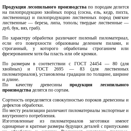
Продукция лесопильного производства
по породам делится
на пилопродукцию хвойных пород (сосна, ель, кедр, пихта,
лиственница) и пилопродукцию лиственных пород (мягкие
лиственные — береза, липа, тополь; твердые лиственные —
дуб, бук, вяз, граб).
По характеру обработки различают пиленый пиломатериал,
если его поверхности образованы делением пилами, и
строганный, у которого обработаны строганием или
фрезерованием хотя бы пласть или обе кромки.
По размерам в соответствии с ГОСТ 24454 — 80 (для
хвойных) и ГОСТ 2695 — 83 (для лиственных
пиломатериалов), установлены градации по толщине, ширине
и длине.
По качеству древесины
продукция лесопильного
производства
делятся по сортам.
Сортность определяется совокупностью пороков древесины и
дефектов обработки.
По месту реализации различают пиломатериалы экспортные и
внутреннего потребления.
Изготовленные из пиломатериалов заготовки имеют
одинарные и кратные размеры будущих деталей с припусками