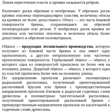
Линия пересечения пласти и кромки называется ребром.
Различают доски обрезные и необрезные. У обрезных досок
кромки опилены перпендикулярно пластям, величины обзола
на кромках не более допустимого. Обзол — это часть боковой
поверхности бревна, сохранившаяся на обрезной
пилопродукции или детали. У необрезных досок кромки не
опилены или частично опилены и величина обзола более
допустимого в обрезном пиломатериале.
Обапол —
продукция лесопильного производства
, которую
получают из боковой части бревна и она имеет одну
пропиленную, а другую непропиленную или частично
пропиленную поверхности. Горбыльный обапол — обапол, у
которого одна из поверхностей пропилена не более чем на
половину длины. Дощатый обапол — обапол, у которого одна
из пластей пропилена более чем на половину длины.
По направлениям пропилов различают пиломатериал
радиальной распиловки, полученный ориентированной
распиловкой брусьев или бревен с преимущественным
направлением пропилов близким к радиусам годичных слоев
древесины и пиломатериал тангентальной распиловки,
полученный ориентированной распиловкой бревен с
преимущественным направлением пропилов по касательной к
годичным слоям древесины.