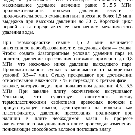
максимальное удельное давление равно 5…5,5 МПа,
продолжительность подъема давления вместе с
продолжительностью смыкания плит пресса не более 1,5 мин;
выдержка при высоком давлении до 30 с. Короткий цикл
первой фазы определяется ее назначением механического
удаления воды.
При термообработке свыше 1,5—2 мин начинается
интенсивное парообразование, т. е. следующая фаза — сушка.
Чтобы создать благоприятные условия удаления пара из
полотен, давление прессования снижают примерно до 0,8
МПа, что несколько ниже давления выходящего пара.
Продолжительность сушки в зависимости от конкретных
условий 3,5—7 мин. Сушку прекращают при достижении
относительной влажности 7 % и переходят к третьей фазе —
закалке, которую ведут при повышенном давлении 4,5…5,5
МПа. При закалке плиту окончательно высушивают.
Учитывая, что существует зависимость между
термопластическими свойствами древесных волокон и
присутствующей влагой, действующей на волокно как
пластификатор, давление прессования поднимают при
наличии в плите необходимой влаги. В процессе
окончательного высушивания в плите происходят изменения,
понижающие способность волокон поглощать влагу.