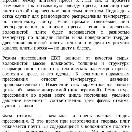
Просвет между плитами пресса 87…112 мм. В просвете
размещают так называемую одежду пресса, транспортный
лист с сеткой и древесно-волокнистым полотном. Подкладная
сетка служит для равномерного распределения температуры
по глянцевому листу. Если прижать глянцевый лист
непосредственно к плитам пресса, тепло к древесно-
волокнистой плите будет передаваться с разностью
температур по площади плиты и на поверхности твердой
древесноволокнистой плиты отчетливо выделится рисунок
каналов плиты пресса — по цвету и блеску.
Режим прессования ДВП зависит от качества сырья,
волокнистой массы, влажности, толщины и структуры
сформированного полотна, технических параметров пресса,
состояния пресса и его одежды. К режимным параметрам
прессования относят температуру, давление,
продолжительность. Изменение этих параметров для одного
цикла обозначают диаграммой (циклограммой). Температура
прессования во время всего цикла постоянная, удельное
давление изменяется соответственно трем фазам; отжима,
сушки, закалки.
Фаза отжима — начальная и очень важная стадия
прессования. В это время при изготовлении твердых плит
отжимается почти 1/3 содержащейся в волокнистом полотне
воды, и уплотняется его структура. Установлено, что