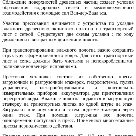
Сближение поверхностей древесных частиц создает условия
образования водородных связей и межмолекулярного
взаимодействия с помощью сил Ван-дер-Ваал ьса.
Участок прессования начинается с устройства по укладке
влажного древесноволокнистого полотна на транспортный
лист с сеткой. Существуют две схемы укладки : по ходу
движения и с возвратным движением полотна.
При транспортировании влажного полотна важно сохранить
структуру сформированного ковра. Для этого транспортный
лист и сетка должны быть чистыми и непокоробленными,
роликовые конвейеры исправными.
Прессовая установка состоит из собственно пресса,
загрузочной и разгрузочной этажерок, гидросистемы, пульта
управления, электрооборудования и контрольно-
измерительных приборов, аккумулятора для приготовления
перегретой воды. Влажные полотна подаются в загрузочную
этажерку на транспортных листах по одной штуке на этаж.
Загружают при опускании и затем подъеме этажерки через
один этаж. При помощи загрузчика все полотна
одновременно поступают в пресс. Применяют многоэтажные
прессы периодического действия.