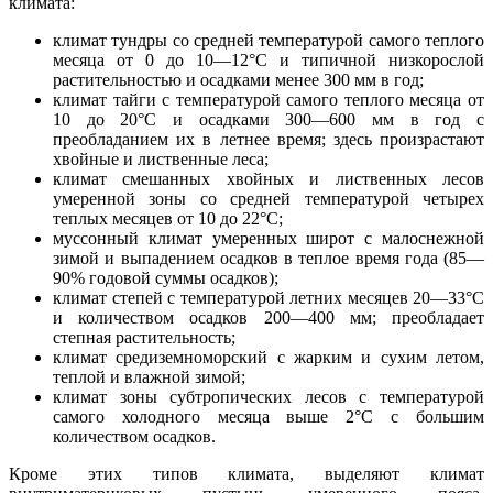
климата:
климат тундры со средней температурой самого теплого
месяца от 0 до 10—12°С и типичной низкорослой
растительностью и осадками менее 300 мм в год;
климат тайги с температурой самого теплого месяца от
10 до 20°С и осадками 300—600 мм в год с
преобладанием их в летнее время; здесь произрастают
хвойные и лиственные леса;
климат смешанных хвойных и лиственных лесов
умеренной зоны со средней температурой четырех
теплых месяцев от 10 до 22°С;
муссонный климат умеренных широт с малоснежной
зимой и выпадением осадков в теплое время года (85—
90% годовой суммы осадков);
климат степей с температурой летних месяцев 20—33°С
и количеством осадков 200—400 мм; преобладает
степная растительность;
климат средиземноморский с жарким и сухим летом,
теплой и влажной зимой;
климат зоны субтропических лесов с температурой
самого холодного месяца выше 2°С с большим
количеством осадков.
Кроме этих типов климата, выделяют климат