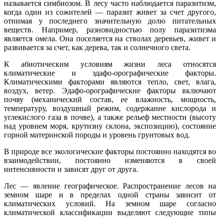
называется симбиозом. В лесу часто наблюдается паразитизм,
когда один из сожителей — паразит живет за счет другого,
отнимая у последнего значительную долю питательных
веществ. Например, разновидностью полу паразитизма
является омела. Она поселяется на стволах деревьев, живет и
развивается за счет, как дерева, так и солнечного света.
К абиотическим условиям жизни леса относятся
климатические и эдафо-орографические факторы.
Климатическими факторами являются тепло, свет, влага,
воздух, ветер. Эдафо-орографическне факторы включают
почву (механический состав, ее влажность, мощность,
температуру, воздушный режим, содержание кислорода и
углекислого газа в почве), а также рельеф местности (высоту
над уровнем моря, крутизну склона, экспозицию), состояние
горной материнской породы и уровень грунтовых вод.
В природе все экологические факторы постоянно находятся во
взаимодействии, постоянно изменяются в своей
интенсивности и зависят друг от друга.
Лес — явление географическое. Распространение лесов на
земном шаре и в пределах одной страны зависит от
климатических условий. На земном шаре согласно
климатической классификации выделяют следующие типы