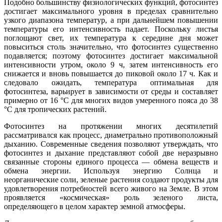
Подобно большинству физиологических функций, фотосинтез
достигает максимального уровня в пределах сравнительно
узкого диапазона температур, а при дальнейшем повышении
температуры его интенсивность падает. Поскольку листья
поглощают свет, их температура к середине дня может
повыситься столь значительно, что фотосинтез существенно
подавляется; поэтому фотосинтез достигает максимальной
интенсивности утром, около 9 ч, затем интенсивность его
снижается и вновь повышается до пиковой около 17 ч. Как и
следовало ожидать, температура оптимальная для
фотосинтеза, варьирует в зависимости от среды и составляет
примерно от 16 °С для многих видов умеренного пояса до 38
°С для тропических растений.
Фотосинтез на протяжении многих десятилетий
рассматривался как процесс, диаметрально противоположный
дыханию. Современные сведения позволяют утверждать, что
фотосинтез и дыхание представляют собой две неразрывно
связанные стороны единого процесса — обмена веществ и
обмена энергии. Используя энергию Солнца и
неорганические соли, зеленые растения создают продукты для
удовлетворения потребностей всего живого на Земле. В этом
проявляется «космическая» роль зеленого листа,
определяющего в целом характер земной атмосферы.