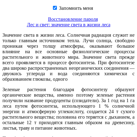
Запомнить меня
Восстановление пароля
Лес и свет: значение света в жизни леса
Значение света в жизни леса. Солнечная радиация служит не
только главным источником тепла. Лучи солнца, свободно
проникая через толщу атмосферы, оказывают большое
влияние на все основные физиологические процессы
растительного и животного мира. Значение света прежде
всего проявляется в процессе фотосинтеза. При фотосинтезе
два широко распространенных неорганических соединения —
двуокись углерода и вода соединяются химически с
образованием глюкозы, одного
Зеленые растения благодаря фотосинтезу образуют
органические вещества, именно поэтому зеленые растения
получили название продуценты (созидатели). За 1 год на 1 га
леса путем фотосинтеза, использующего 1 % солнечной
энергии и атмосферную углекислоту, создается 24 т сухого
растительного вещества; половина его теряется с дыханием, а
остальные 12 т приходятся главным образом на древесину,
листья, траву и питание животных.