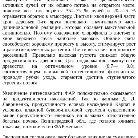
активных лучей от их общего потока на открытом месте,
пологом леса поглощается 35—75 % лучей и 20—25 %
отражается обратно в атмосферу. Листья и хвоя верхней части
крон деревьев 1-го яруса поглощают значительную часть
длинноволновой радиации, которая обладает максимальной
активностью. Поэтому содержание хлорофилла в листьях и
хвое верхнего яруса наиболее высокое. Обилие света
способствует хорошему приросту в высоту, стимулирует рост
и развитие древесных растений. Почти весь свет под пологом
рассеянный. Предельно высокая густота снижает общую
продуктивность древостоя. Для поддержания сомкнутости
древостоя на оптимальном уровне (0,7— 0,8),
соответствующем наивысшей интенсивности фотосинтеза,
проводят рубки ухода, стараются достичь ступенчатого
строения полога.
Увеличение интенсивности ФАР положительно сказывается
на продуктивности насаждений. Так по данным Д. Д.
Лавриненко, продуктивность еловых насаждений Карпат в
условиях влажной буково-пихтовой сурамени существенно
выше продуктивности ельников на влажных относительно
богатых почвах Ленинградской обл., где теплота климата
такая же, но количество ФАР меньше.
Экспозиция склона оказывает большое влияние на суммарное