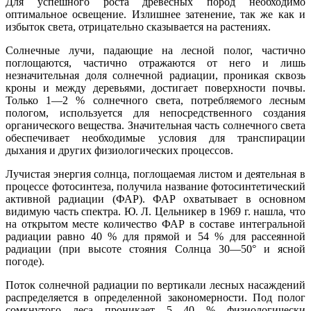
Для успешного роста древесных пород необходимо
оптимальное освещение. Излишнее затенение, так же как и
избыток света, отрицательно сказывается на растениях.
Солнечные лучи, падающие на лесной полог, частично
поглощаются, частично отражаются от него и лишь
незначительная доля солнечной радиации, проникая сквозь
кроны и между деревьями, достигает поверхности почвы.
Только 1—2 % солнечного света, потребляемого лесным
пологом, используется для непосредственного создания
органического вещества. Значительная часть солнечного света
обеспечивает необходимые условия для транспирации
дыхания и других физиологических процессов.
Лучистая энергия солнца, поглощаемая листом и деятельная в
процессе фотосинтеза, получила название фотосинтетический
активной радиации (ФАР). ФАР охватывает в основном
видимую часть спектра. Ю. Л. Цельникер в 1969 г. нашла, что
на открытом месте количество ФАР в составе интегральной
радиации равно 40 % для прямой и 54 % для рассеянной
радиации (при высоте стояния Солнца 30—50° и ясной
погоде).
Поток солнечной радиации по вертикали лесных насаждений
распределяется в определенной закономерности. Под полог
сомкнутого леса проникает 5—40 % физиологически