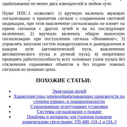
срабатывании не менее двух извещателей в любом луче.
Пульт ППС-1 позволяет: 1) вручную включать звуковую
сигнализацию о принятом сигнале с сохранением световой
индикации, при этом выключение сигнализации не влияет на
прием сигналов с других лучей и на их последующее
включение; 2) вручную включать общую выносную
сигнализацию при поступлении сигнала «Внимание»; 3)
управлять запуском систем пожаротушения и дымоудаления в
каждом луче (автоматический пуск, выключение
автоматического пуска и ручной пуск); 4) оперативно
проверять работоспособность всех основных узлов пульта без
отключения охраняемых объектов и без подачи ложных
сигналов во внешние цепи.
ПОХОЖИЕ СТАТЬИ:
Эвакуация людей
Характеристика деревообрабатывающих производств по
степени взрыво- и пожароопасности
Стационарные огнетушащие установки
Системы сигнализации о пожаре
Приборы и аппараты для тушения пожаров
химическими средствами: УП-400, ОА-1 и ОА-3