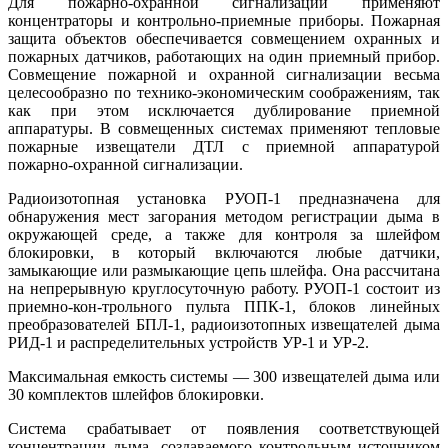
Для пожарно-охранной сигнализации применяют
концентраторы и контрольно-приемные приборы. Пожарная
защита объектов обеспечивается совмещением охранных и
пожарных датчиков, работающих на один приемный прибор.
Совмещение пожарной и охранной сигнализации весьма
целесообразно по технико-экономическим соображениям, так
как при этом исключается дублирование приемной
аппаратуры. В совмещенных системах применяют тепловые
пожарные извещатели ДТЛ с приемной аппаратурой
пожарно-охранной сигнализации.
Радиоизотопная установка РУОП-1 предназначена для
обнаружения мест загорания методом регистрации дыма в
окружающей среде, а также для контроля за шлейфом
блокировки, в который включаются любые датчики,
замыкающие или размыкающие цепь шлейфа. Она рассчитана
на непрерывную круглосуточную работу. РУОП-1 состоит из
приемно-кон-трольного пульта ППК-1, блоков линейных
преобразователей БПЛ-1, радиоизотопных извещателей дыма
РИД-1 и распределительных устройств УР-1 и УР-2.
Максимальная емкость системы — 300 извещателей дыма или
30 комплектов шлейфов блокировки.
Система срабатывает от появления соответствующей
концентрации дыма, создаваемого контрольным источником