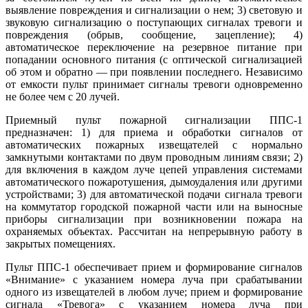
выявление повреждения и сигнализации о нем; 3) световую и
звуковую сигнализацию о поступающих сигналах тревоги и
повреждения (обрыв, сообщение, зацепление); 4)
автоматическое переключение на резервное питание при
попадании основного питания (с оптической сигнализацией
об этом и обратно — при появлении последнего. Независимо
от емкости пульт принимает сигналы тревоги одновременно
не более чем с 20 лучей.
Приемный пульт пожарной сигнализации ППС-1
предназначен: 1) для приема и обработки сигналов от
автоматических пожарных извещателей с нормально
замкнутыми контактами по двум проводным линиям связи; 2)
для включения в каждом луче цепей управления системами
автоматического пожаротушения, дымоудаления или другими
устройствами; 3) для автоматической подачи сигнала тревоги
на коммутатор городской пожарной части или на выносные
приборы сигнализации при возникновении пожара на
охраняемых объектах. Рассчитан на непрерывную работу в
закрытых помещениях.
Пульт ППС-1 обеспечивает прием и формирование сигналов
«Внимание» с указанием номера луча при срабатывании
одного из извещателей в любом луче; прием и формирование
сигнала «Тревога» с указанием номера луча при