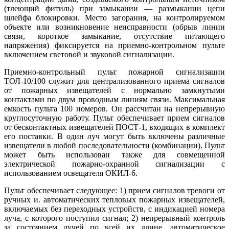
(тлеющий фитиль) при замыкании — размыкании цепи
шлейфа блокировки. Место загорания, на контролируемом
объекте или возникновение неисправности (обрыв линии
связи, короткое замыкание, отсутствие питающего
напряжения) фиксируется на приемно-контрольном пульте
включением световой и звуковой сигнализации.
Приемно-контрольный пульт пожарной сигнализации
ТОЛ-10/100 служит для централизованного приема сигналов
от пожарных извещателей с нормально замкнутыми
контактами по двум проводным линиям связи. Максимальная
емкость пульта 100 номеров. Он рассчитан на непрерывную
круглосуточную работу. Пульт обеспечивает прием сигналов
от бесконтактных извещателей ПОСТ-1, входящих в комплект
его поставки. В один луч могут быть включены различные
извещатели в любой последовательности (комбинации). Пульт
может быть использован также для совмещенной
электрической пожарно-охранной сигнализации с
использованием освещателя ОКИЛ-6.
Пульт обеспечивает следующее: 1) прием сигналов тревоги от
ручных и. автоматических тепловых пожарных извещателей,
включаемых без переходных устройств, с индикацией номера
луча, с которого поступил сигнал; 2) непрерывный контроль
за состоянием лучей по всей их длине, автоматическое