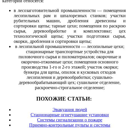
категории относятся:
в лесозаготовительной промышленности — помещения
лесопильных рам и шпалорезных станков; участки
рубительных машин, дробления древесины и
сортировки щепы; тарные цехи; помещения по раскрою
сырья, деревообработке и комплектовке; цех
технологической щепы; участки подготовки сырья,
окорки, дробления и сортировки щепы;
в лесопильной промышленности — лесопильные цехи;
стационарные транспортные устройства для
пиловочного сырья и пиломатериалов; окорочные и
окорочно-отжимные цехи; помещения основного
производства 1-го и 2-го этажей; участок окорки;
бункера для щепы, опилок и кусковых отходов
лесопиления и деревообработки; сушильно-
деревообрабатывающий цех; сушильное отделение,
раскроечно-строгальное отделение;
ПОХОЖИЕ СТАТЬИ:
Эвакуация людей
Стационарные огнетушащие установки
Системы сигнализации о пожаре
Приемно-контрольные пульты и системы