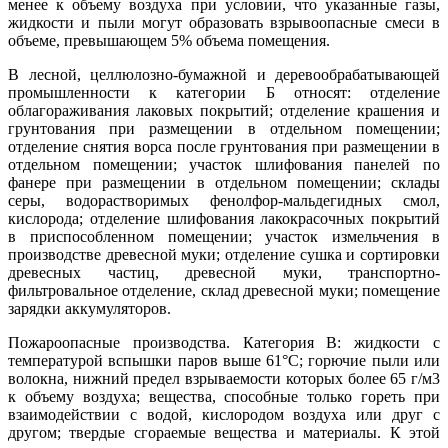
менее к объему воздуха при условии, что указанные газы,
жидкости и пыли могут образовать взрывоопасные смеси в
объеме, превышающем 5% объема помещения.
В лесной, целлюлозно-бумажной и деревообрабатывающей
промышленности к категории Б относят: отделение
облагораживания лаковых покрытий; отделение крашения и
грунтования при размещении в отдельном помещении;
отделение снятия ворса после грунтования при размещении в
отдельном помещении; участок шлифования панелей по
фанере при размещении в отдельном помещении; склады
серы, водорастворимых фенолфор-мальдегидных смол,
кислорода; отделение шлифования лакокрасочных покрытий
в приспособленном помещении; участок измельчения в
производстве древесной муки; отделение сушка и сортировки
древесных частиц, древесной муки, транспортно-
фильтровальное отделение, склад древесной муки; помещение
зарядки аккумуляторов.
Пожароопасные производства. Категория В: жидкости с
температурой вспышки паров выше 61°С; горючие пыли или
волокна, нижний предел взрываемости которых более 65 г/м3
к объему воздуха; вещества, способные только гореть при
взаимодействии с водой, кислородом воздуха или друг с
другом; твердые сгораемые вещества и материалы. К этой