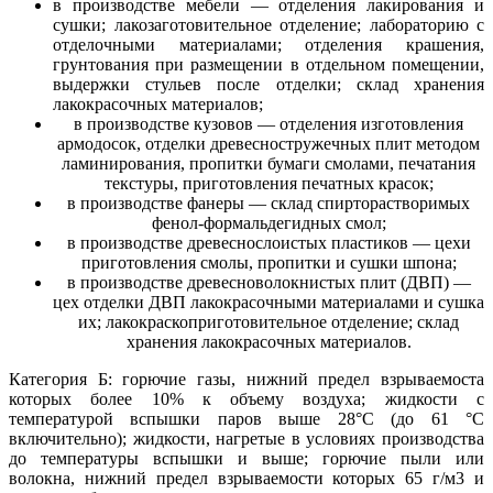
в производстве мебели — отделения лакирования и
сушки; лакозаготовительное отделение; лабораторию с
отделочными материалами; отделения крашения,
грунтования при размеще­нии в отдельном помещении,
выдержки стульев после отделки; склад хранения
лакокрасочных материалов;
в производстве кузовов — отделения изготовления
армодосок, отделки древесностружечных плит методом
ламинирования, пропитки бумаги смолами, печатания
текстуры, приготовления печатных красок;
в производстве фанеры — склад спирторастворимых
фенол-формальдегидных смол;
в производстве древеснослоистых пластиков — цехи
приготовления смолы, пропитки и сушки шпона;
в производстве древесноволокнистых плит (ДВП) —
цех отделки ДВП лакокрасочными материалами и сушка
их; лакокраскоприготовительное отделение; склад
хранения лакокра­сочных материалов.
Категория Б: горючие газы, нижний предел взрываемоста
которых более 10% к объему воздуха; жидкости с
температурой вспышки паров выше 28°С (до 61 °С
включительно); жидкости, нагретые в условиях производства
до температуры вспышки и выше; горючие пыли или
волокна, нижний предел взрываемости которых 65 г/м3 и