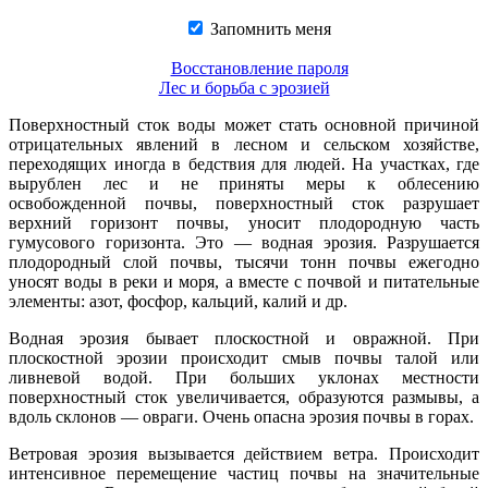
Запомнить меня
Восстановление пароля
Лес и борьба с эрозией
Поверхностный сток воды может стать основной причиной
отрицательных явлений в лесном и сельском хозяйстве,
переходящих иногда в бедствия для людей. На участках, где
вырублен лес и не приняты меры к облесению
освобожденной почвы, поверхностный сток разрушает
верхний горизонт почвы, уносит плодородную часть
гумусового горизонта. Это — водная эрозия. Разрушается
плодородный слой почвы, тысячи тонн почвы ежегодно
уносят воды в реки и моря, а вместе с почвой и питательные
элементы: азот, фосфор, кальций, калий и др.
Водная эрозия бывает плоскостной и овражной. При
плоскостной эрозии происходит смыв почвы талой или
ливневой водой. При больших уклонах местности
поверхностный сток увеличивается, образуются размывы, а
вдоль склонов — овраги. Очень опасна эрозия почвы в горах.
Ветровая эрозия вызывается действием ветра. Происходит
интенсивное перемещение частиц почвы на значительные