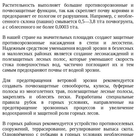
Растительность выполняет большие противоэрозионные и
почвозащитные функции, так как скрепляет почву корнями и
предохраняет ее пологом от разрушения. Например, с необле-
сенного склона (пашни) смывается 0,5—3,8 т/га почвогрунта,
а с облесенного не более 0,0003 т/га.
В нашей стране на значительных площадях создают защитные
противоэрозионные насаждения в степи и лесостепи.
Надежным средством уменьшения водной эрозии в безлесных
и малолесных районах является создание лесонасаждений и
полезащитных лесных полос, которые уменьшают скорость
стока поверхностных вод, частично поглощают их и тем
самым предохраняют почвы от водной эрозии.
Для предотвращения ветровой эрозии рекомендуется
создавать почвозащитные севообороты, кулисы, буферные
полосы из многолетних трав, полезащитные лесные полосы,
закреплять и облесять пески. Разработаны специальные
правила рубок в горных условиях, направленные на
предотвращение эрозионных процессов и увеличение
водоохранной и защитной роли горных лесов.
В горных районах рекомендуется устройство противоселевых
сооружений, террасирование, регулирование выпаса скота.
Одноврёменно с рубками в горных условиях необлесенные