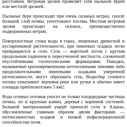
расстояния. Ветровая эрозия проявляет себя пыльной бурей
или местной эрозией.
Пыльные бури происходят при очень сильных ветрах, сносят
большой слой почвы, уничтожают посевы. Местная ветровая
эрозия происходит на склонах, преимущественно
подверженных ветрам.
Поверхностные стоки воды в горах, лишенных древесной и
кустарниковой растительности, при ливневых осадках легко
превращаются в сели. Сель — короткий поток с крутым
продольным падением в пересеченной местности, сложенной
неустойчивыми геологическими формациями. Паводки,
вызываемые кратковременными интенсивными ливнями либо
продолжительными ливневыми осадками умеренной
интенсивности, могут образовать сель. Водосбор селевого
потока охватывает верховья реки или ручья и обычно имеет
площадь приблизительно 5 км2.
Вода селевых потоков уносит не только плодородные частицы
почвы, но и крупные камни, деревья с корневой системой.
Большой материальный ущерб приносят сели в Альпах,
обусловленные главным образом двумя факторами —
интенсивностью осадков и низкой инфильтрационной
способностью почв.