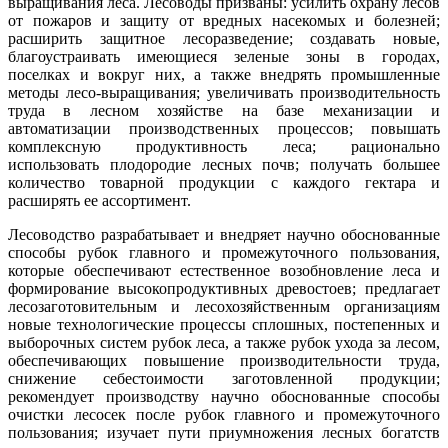
выращивания леса. Лесоводы призваны: усилить охрану лесов
от пожаров и защиту от вредных насекомых и болезней;
расширить защитное лесоразведение; создавать новые,
благоустраивать имеющиеся зеленые зоны в городах,
поселках и вокруг них, а также внедрять промышленные
методы лесо-выращивания; увеличивать производительность
труда в лесном хозяйстве на базе механизации и
автоматизации производственных процессов; повышать
комплексную продуктивность леса; рационально
использовать плодородие лесных почв; получать большее
количество товарной продукции с каждого гектара и
расширять ее ассортимент.
Лесоводство разрабатывает и внедряет научно обоснованные
способы рубок главного и промежуточного пользования,
которые обеспечивают естественное возобновление леса и
формирование высокопродуктивных древостоев; предлагает
лесозаготовительным и лесохозяйственным организациям
новые технологические процессы сплошных, постепенных и
выборочных систем рубок леса, а также рубок ухода за лесом,
обеспечивающих повышение производительности труда,
снижение себестоимости заготовленной продукции;
рекомендует производству научно обоснованные способы
очистки лесосек после рубок главного и промежуточного
пользования; изучает пути приумножения лесных богатств