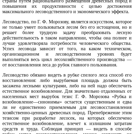
страны путем рационального размещения древесных пород и
повышения их продуктивности с целью достижения
максимального лесоводственного и экономического эффекта.
Лесоводство, по Г. Ф. Морозову, является искусством, которое
не только умеет пользоваться лесом без его истощения, но и
решает более трудную задачу преобразовать лесную
действительность в таком направлении, чтобы она полнее и
лучше удовлетворяла потребности человеческого общества.
Успех лесовода зависит от того, на каком техническом,
организационном и лесоводственном уровнях будет
выполняться весь цикл лесохозяйственного производства —
от восстановления леса до рубок главного пользования.
Лесоводство обязано видеть в рубке спелого леса способ его
восстановления: либо вырубаемая площадь должна быть
засажена лесными культурами, либо на ней надо обеспечить
естественное возобновление. Для значительно отдаленных от
населенных мест вырубок тезис Г. Ф. Морозова «Рубка и
возобновление—синонимы» остается существенным и едва
ли не единственно приемлемым для лесовосстановления
хозяйственно-ценных древесных пород. Пренебрежение этим
тезисом при разработке лесосек, на которых обеспечено
естественное возобновление, влечет к излишним затратам
средств и труда. Соблюдая принцип — видеть в способе