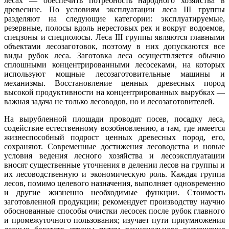
лесах — обеспечить потребность народного хозяйства в
древесине. По условиям эксплуатации леса III группы
разделяют на следующие категории: эксплуатируемые,
резервные, полосы вдоль нерестовых рек и вокруг водоемов,
спецзоны и спецполосы. Леса III группы являются главными
объектами лесозаготовок, поэтому в них допускаются все
виды рубок леса. Заготовка леса осуществляется обычно
сплошными концентрированными лесосеками, на которых
используют мощные лесозаготовительные машины и
механизмы. Восстановление ценных древесных пород
высокой продуктивности на концентрированных вырубках —
важная задача не только лесоводов, но и лесозаготовителей.
На вырубленной площади проводят посев, посадку леса,
содействие естественному возобновлению, а там, где имеется
жизнеспособный подрост ценных древесных пород, его,
сохраняют. Современные достижения лесоводства и новые
условия ведения лесного хозяйства и лесоэксплуатации
вносят существенные уточнения в делении лесов на группы и
их лесоводственную и экономическую роль. Каждая группа
лесов, помимо целевого назначения, выполняет одновременно
и другие жизненно необходимые функции. Стоимость
заготовленной продукции; рекомендует производству научно
обоснованные способы очистки лесосек после рубок главного
и промежуточного пользования; изучает пути приум­ножения