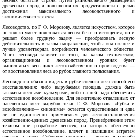
лесных богатств страны путем рационального размещения
древесных пород и повышения их продуктивности с целью
достижения максимального лесоводственного и
экономического эффекта.
Лесоводство, по Г. Ф. Морозову, является искусством, которое
не только умеет пользоваться лесом без его истощения, но и
решает более трудную задачу — преобразовать лесную
действительность в таком направлении, чтобы она полнее и
лучше удовлетворяла потребности человеческого общества.
Успех лесовода зависит от того, на каком техническом,
организационном и лесоводственном уровнях будет
выполняться весь цикл лесохозяйственного производства —
от восстановления леса до рубок главного пользования.
Лесоводство обязано видеть в рубке спелого леса способ его
восстановления: либо вырубаемая площадь должна быть
засажена лесными культурами, либо на ней надо обеспечить
естественное возобновление. Для значительно отдаленных от
населенных мест вырубок тезис Г. Ф. Морозова «Рубка и
возобновление— синонимы» остается существенным и едва
ли не единственно приемлемым для лесовосстановления
хозяйственно-ценных древесных пород. Пренебрежение этим
тезисом при разработке лесосек, на которых обеспечено
естественное возобновление, влечет к излишним затратам
средств и труда. Соблюдая принцип — видеть в способе