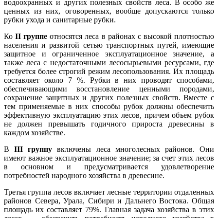
водоохранных и других полезных свойств леса. В особо же
ценных из них, оговоренных, вообще допускаются только
рубки ухода и санитарные рубки.
Ко
II группе
относятся леса в районах с высокой плотностью
населения и развитой сетью транспортных путей, имеющие
защитное и ограниченное эксплуатационное значение, а
также леса с недостаточными лесосырьевыми ресурсами, где
требуется более строгий режим лесопользования. Их площадь
составляет около 7 %. Рубки в них проводят способами,
обеспечивающими восстановление ценными породами,
сохранение защитных и других полезных свойств. Вместе с
тем применяемые в них способы рубок должны обеспечить
эффективную эксплуатацию этих лесов, причем объем рубок
не должен превышать годичного прироста древесины в
каждом хозяйстве.
В
III группу
включены леса многолесных районов. Они
имеют важное эксплуатационное значение; за счет этих лесов
в основном и предусматривается удовлетворение
потребностей народного хозяйства в древесине.
Третья группа лесов включает лесные территории отдаленных
районов Севера, Урала, Сибири и Дальнего Востока. Общая
площадь их составляет 79%. Главная задача хозяйства в этих