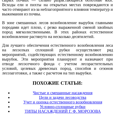
сырых почвах — сильно разрастающиеся болотные мхи.
Всходы ели и пихты на открытых местах повреждаются и
часто отмирают из-за неблагоприятного влияния температур и
выжимания из почвы.
В зоне смешанных лесов возобновление вырубок главными
породами идет плохо, с резко выраженной сменой хвойных
пород мягколиственными. В этих районах естественное
возобновление растянуто на несколько десятилетий.
Для лучшего обеспечения естественного возобновления леса
на лесосеках сплошной рубки осуществляют ряд
мероприятий, содействующих естественному возобновлению
вырубок. Эти мероприятия планируют и назначают при
отводе лесосечного фонда с учетом лесорастительных
условий, целевых древесных пород, способов и сезонов
лесозаготовки, а также с расчетом на тип вырубки.
ПОХОЖИЕ СТАТЬИ:
Чистые и смешанные насаждения
Цели и задачи лесоводства
Учет и оценка естественного возобновления
Условно-сплошные рубки
ТИПЫ НАСАЖДЕНИЙ Г. Ф. МОРОЗОВА