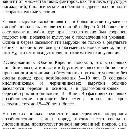
зависит от множества таких факторов, как тип леса, структура
насаждений, биологические особенности древесных пород и
лесорастительные условия.
Еловые вырубки возобновляются в большинстве случаев со
сменой пород: ель сменяется осиной и березой. Исключение
составляют вырубки, где при лесозаготовках был сохранен
подрост или посажены культуры с последующими уходами.
Осина и береза заселяют эти вырубки не только в результате
своих способностей быстро обсеменять новые места, но и
потому, что им подходят почвенно-климатические условия.
Исследования в Южной Карелии показали, что в сосняках
лишайниковых, а иногда и в брусничниковых возобновление
при наличии источников обсеменения протекает успешно без
смены пород; срок возобновления 5—10 лет. В сосняках
кисличниковых и черничниковых вырубки обычно
заселяются березой и осиной, а в долгомошниковых —
березой; срок возобновления 3—8 лет. В сфагновых сосняках
возобновление проходит без смены пород, но срок
растягивается до 15—20 лет и более.
На свежих почвах среднего и вышесреднего плодородия
возобновлению главных пород, прежде всего сосны и
лиственницы, препятствует живой напочвенный покров, а на