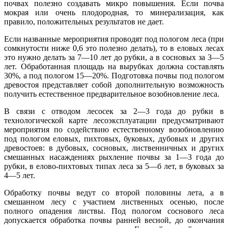
почвах полезно создавать микро повышения. Если почва
мокрая или очень плодородная, то минерализация, как
правило, положительных результатов не дает.
Если названные мероприятия проводят под пологом леса (при
сомкнутости ниже 0,6 это полезно делать), то в еловых лесах
это нужно делать за 7—10 лет до рубки, а в сосновых за 3—5
лет. Обработанная площадь на вырубках должна составлять
30%, а под пологом 15—20%. Подготовка почвы под пологом
древостоя представляет собой дополнительную воз­можность
получить естественное предварительное возобновление леса.
В связи с отводом лесосек за 2—3 года до рубки в
технологической карте лесоэксплуатации предусматривают
мероприятия по содействию естественному возобновлению
под пологом еловых, пихтовых, буковых, дубовых и других
древостоев: в дубовых, сосновых, лиственничных и других
смешанных насаждениях рыхление почвы за 1—3 года до
рубки, в елово-пихтовых типах леса за 5—б лет, в буковых за
4—5 лет.
Обработку почвы ведут со второй половины лета, а в
смешанном лесу с участием лиственных осенью, после
полного опадения листвы. Под пологом соснового леса
допускается обработка почвы ранней весной, до окончания