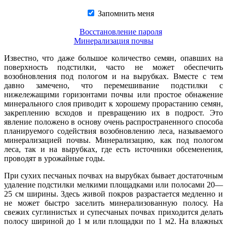
Запомнить меня
Восстановление пароля
Минерализация почвы
Известно, что даже большое количество семян, опавших на
поверхность подстилки, часто не может обеспечить
возобновления под пологом и на вырубках. Вместе с тем
давно замечено, что перемешивание подстилки с
нижележащими горизонтами почвы или простое обнажение
минерального слоя приводит к хорошему прорастанию семян,
закреплению всходов и превращению их в подрост. Это
явление положено в основу очень распространенного способа
планируемого содействия возобновлению леса, называемого
минерализа­цией почвы. Минерализацию, как под пологом
леса, так и на вырубках, где есть источники обсеменения,
проводят в урожайные годы.
При сухих песчаных почвах на вырубках бывает достаточным
удаление подстилки мелкими площадками или полосами 20—
25 см ширины. Здесь живой покров разрастается медленно и
не может быстро заселить минерализованную полосу. На
свежих суглинистых и супесчаных почвах приходится делать
полосу шириной до 1 м или площадки по 1 м2. На влажных