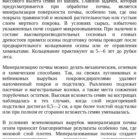
массового вылета семян из шишек. Главной задачей, которая
предусматривается при обработке почвы, является
минерализация поверхности почвы, особенно там, где она
покрыта травянистой и моховой растительностью или густым
слоем мертвого покрова. В условиях сырых, избыточно
увлажненных почв создают микроповышения. При наличии в
составе высокопроизводительных сосновых и еловых
древостоев примеси осины подготовку почвы проводят после
предварительного кольцевания осины или ее отравления
химикатами. Кольцевание практикуют за 5—6 лет до рубки
леса.
Минерализацию почвы можно делать механическим, огневым
и химическим способами. Так, на свежих луговиковых и
вейниковых вырубках покровосдирателями удаляют
напочвенный покров и подстилку. Рыхлению подлежат
пасечные и магистральные волоки, а также места сожжения
порубочных остатков. Высокая всхожесть семян на кострищах
наблюдалась в тех случаях, когда слой недогоревшей
подстилки достигал 0,5—2 см, а при более толстой подстилке
или при полном ее сгорании всхожесть семян уменьшалась.
В условиях зеленомошных вырубок минерализация почвы
огнем приносит благоприятные результаты особенно там, где
моховой слой плотен. Минерализованные полосы создают