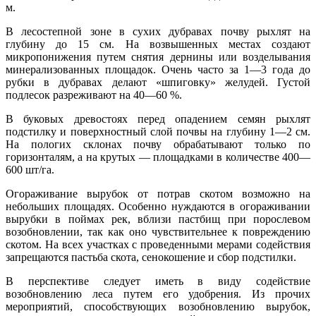
м.
В лесостепной зоне в сухих дубравах почву рыхлят на
глубину до 15 см. На возвышенных местах создают
микропонижения путем снятия дернины или возделывания
минерализованных площадок. Очень часто за 1—3 года до
рубки в дубравах делают «шпиговку» желудей. Густой
подлесок разреживают на 40—60 %.
В буковых древостоях перед опадением семян рыхлят
подстилку и поверхностный слой почвы на глубину 1—2 см.
На пологих склонах почву обрабатывают только по
горизонталям, а на крутых — площадками в количестве 400—
600 шт/га.
Огораживание вырубок от потрав скотом возможно на
небольших площадях. Особенно нуждаются в огораживании
вырубки в поймах рек, вблизи пастбищ при порослевом
возобновлении, так как оно чувствительнее к повреждению
скотом. На всех участках с проведенными мерами содействия
запрещаются пастьба скота, сенокошение и сбор подстилки.
В перспективе следует иметь в виду содействие
возобновлению леса путем его удобрения. Из прочих
мероприятий, способствующих возобновлению вырубок,