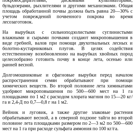
покровосдирателями, дисковыми культиваторами,
бульдозерами, рыхлителями и другими механизмами. Общая
площадь обработанной почвы должна быть равна 20—30% с
учетом повреждений почвенного покрова во время
лесозаготовок.
На вырубках с сильноподзолистыми суглинистыми
влажными и сырыми почвами создают микроповышения в
виде гребней, валов при помощи двухотвальных лесных и
болотно-кустарниковых плугов. В целях содействия
естественному возобновлению на вырубках хвойных пород
целесообразно готовить почву в конце лета, осенью или
ранней весной.
Долгомошниковые и сфагновые вырубки перед началом
распространения семян обрабатывают при помощи
химических веществ. Во второй половине лета химикатами
удобряют микроповышения по 500—600 мест на 1 га
площадками по 1 м2 с расходом хлората магния по 15—20 кг/
га и 2,4-Д по 0,7—0,8 г на 1 м2.
Вейник и луговик, а также другие злаковые растения
обрабатывают весной, а в северной подзоне тайги во второй
половине лета площадками размером по 2—3 м2 по 500—600
мест на 1 га при расходе сульфата аммония по 100 кг/га.