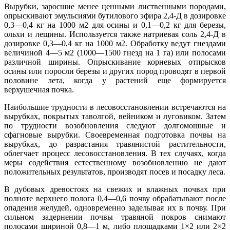
Вырубки, заросшие менее ценными лиственными породами,
опрыскивают эмульсиями бутилового эфира 2,4-Д в дозировке
0,3—0,4 кг на 1000 м2 для осины и 0,1—0,2 кг для березы,
ольхи и лещины. Используется также натриевая соль 2,4-Д в
дозировке 0,3—0,4 кг на 1000 м2. Обработку ведут гнездами
величиной 4—5 м2 (1000—1500 гнезд на 1 га) или полосами
различной ширины. Опрыскивание корневых отпрысков
осины или поросли березы и других пород проводят в первой
половине лета, когда у растений еще формируется
верхушечная почка.
Наибольшие трудности в лесовосстановлении встречаются на
вырубках, покрытых таволгой, вейником и луговиком. Затем
по трудности возобновления следуют долгомошные и
сфагновые вырубки. Своевременная подготовка почвы на
вырубках, до разрастания травянистой растительности,
облегчает процесс лесовосстановления. В тех случаях, когда
меры содействия естественному возобновлению не дают
положительных результатов, производят посев и посадку леса.
В дубовых древостоях на свежих и влажных почвах при
полноте верхнего полога 0,4—0,6 почву обрабатывают после
опадения желудей, одновременно заделывая их в почву. При
сильном задернении почвы травяной покров снимают
полосами шириной 0,8—1 м, либо площадками 1×2 или 2×2