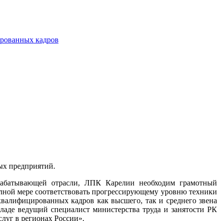
ированных кадров
ых предприятий.
рабатывающей отрасли, ЛПК Карелии необходим грамотный
олной мере соответствовать прогрессирующему уровню техники
квалифицированных кадров как высшего, так и среднего звена
кладе ведущий специалист министерства труда и занятости РК
луг в регионах России».