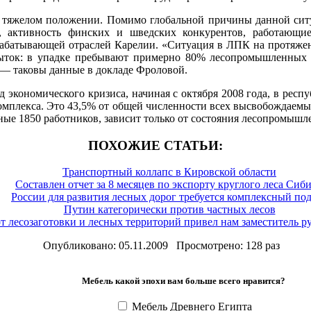
тяжелом положении. Помимо глобальной причины данной ситу
 активность финских и шведских конкурентов, работающие 
рабатывающей отраслей Карелии. «Ситуация в ЛПК на протяжен
быток: в упадке пребывают примерно 80% лесопромышленных 
, — таковы данные в докладе Фроловой.
д экономического кризиса, начиная с октября 2008 года, в рес
плекса. Это 43,5% от общей численности всех высвобождаемых
ные 1850 работников, зависит только от состояния лесопромышл
ПОХОЖИЕ СТАТЬИ:
Транспортный коллапс в Кировской области
Составлен отчет за 8 месяцев по экспорту круглого леса Сиб
России для развития лесных дорог требуется комплексный по
Путин категорически против частных лесов
т лесозаготовки и лесных территорий привел нам заместитель р
Опубликовано: 05.11.2009 Просмотрено: 128 раз
Мебель какой эпохи вам больше всего нравится?
Мебель Древнего Египта