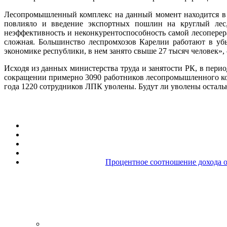
Лесопромышленный комплекс на данный момент находится в 
повлияло и введение экспортных пошлин на круглый лес,
неэффективность и неконкурентоспособность самой лесопере
сложная. Большинство леспромхозов Карелии работают в у
экономике республики, в нем занято свыше 27 тысяч человек»
Исходя из данных министерства труда и занятости РК, в перио
сокращении примерно 3090 работников лесопромышленного ком
года 1220 сотрудников ЛПК уволены. Будут ли уволены осталь
Процентное соотношение дохода о