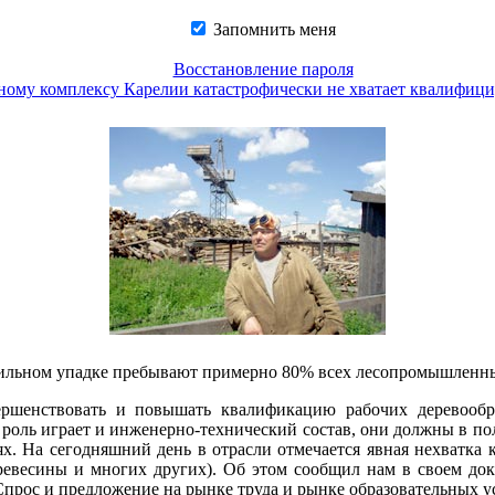
Запомнить меня
Восстановление пароля
му комплексу Карелии катастрофически не хватает квалифиц
абильном упадке пребывают примерно 80% всех лесопромышленн
ершенствовать и повышать квалификацию рабочих деревооб
роль играет и инженерно-технический состав, они должны в п
ях. На сегодняшний день в отрасли отмечается явная нехватка 
 древесины и многих других). Об этом сообщил нам в своем до
рос и предложение на рынке труда и рынке образовательных ус