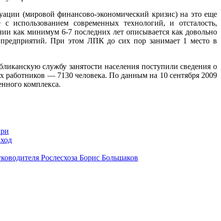
ации (мировой финансово-экономический кризис) на это еще
с использованием современных технологий, и отсталость,
ии как минимум 6-7 последних лет описывается как довольно
предприятий. При этом ЛПК до сих пор занимает 1 место в
публиканскую службу занятости населения поступили сведения о
 работников — 7130 человека. По данным на 10 сентября 2009
енного комплекса.
ири
дход
уководителя Рослесхоза Борис Большаков