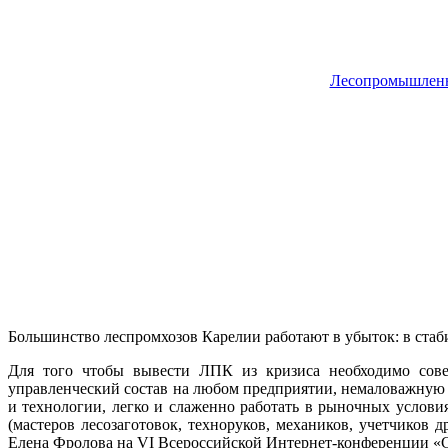
Лесопромышленно
Большинство леспромхозов Карелии работают в убыток: в ст
Для того чтобы вывести ЛПК из кризиса необходимо сов
управленческий состав на любом предприятии, немаловажную 
и технологии, легко и слаженно работать в рыночных услови
(мастеров лесозаготовок, техноруков, механиков, учетчиков
Елена Фролова на VI Всероссийской Интернет-конференции «Сп